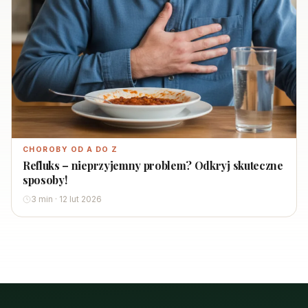
CHOROBY OD A DO Z
Refluks – nieprzyjemny problem? Odkryj skuteczne
sposoby!
3 min · 12 lut 2026