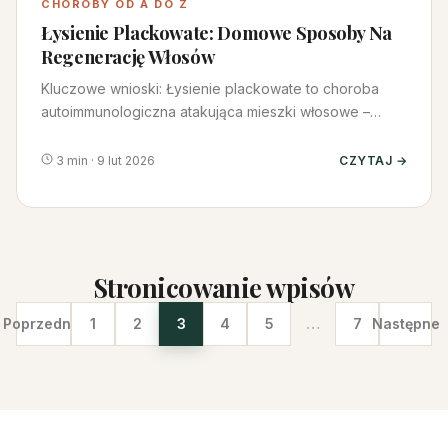
CHOROBY OD A DO Z
Łysienie Plackowate: Domowe Sposoby Na
Regenerację Włosów
Kluczowe wnioski: Łysienie plackowate to choroba
autoimmunologiczna atakująca mieszki włosowe –
domowe sposoby jak olej…
3 min · 9 lut 2026
CZYTAJ →
Stronicowanie wpisów
Poprzednie
1
2
3
4
5
…
7
Następne