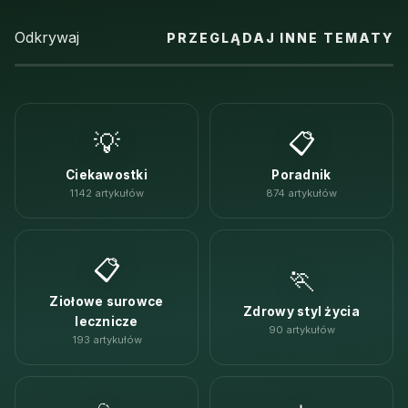
Odkrywaj
PRZEGLĄDAJ INNE TEMATY
💡
📋
Ciekawostki
Poradnik
1142 artykułów
874 artykułów
📋
🏃
Ziołowe surowce
Zdrowy styl życia
lecznicze
90 artykułów
193 artykułów