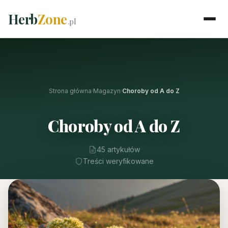
Herb
Zone
.pl
Strona główna
Magazyn
Choroby od A do Z
›
›
Choroby od A do Z
45 artykułów
Treści weryfikowane