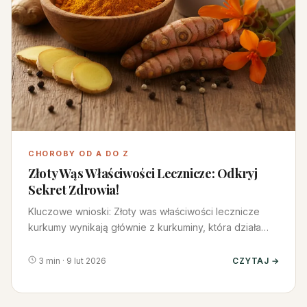
CHOROBY OD A DO Z
Złoty Wąs Właściwości Lecznicze: Odkryj
Sekret Zdrowia!
Kluczowe wnioski: Złoty was właściwości lecznicze
kurkumy wynikają głównie z kurkuminy, która działa
przeciwzapalnie i a…
3 min · 9 lut 2026
CZYTAJ →