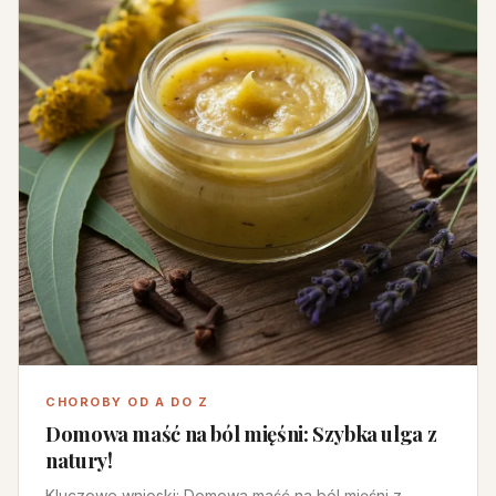
CHOROBY OD A DO Z
Domowa maść na ból mięśni: Szybka ulga z
natury!
Kluczowe wnioski: Domowa maść na ból mięśni z