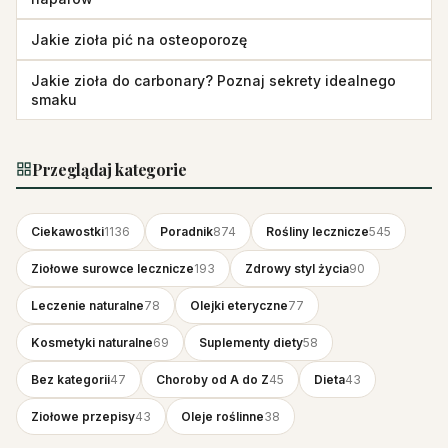
Jakie zioła pić na osteoporozę
Jakie zioła do carbonary? Poznaj sekrety idealnego
smaku
Przeglądaj kategorie
Ciekawostki
1136
Poradnik
874
Rośliny lecznicze
545
Ziołowe surowce lecznicze
193
Zdrowy styl życia
90
Leczenie naturalne
78
Olejki eteryczne
77
Kosmetyki naturalne
69
Suplementy diety
58
Bez kategorii
47
Choroby od A do Z
45
Dieta
43
Ziołowe przepisy
43
Oleje roślinne
38