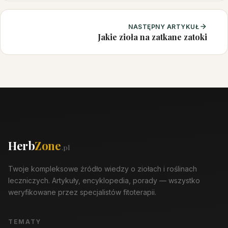
NASTĘPNY ARTYKUŁ
Jakie zioła na zatkane zatoki
Herb
Zone
.pl
Twoje kompleksowe źródło wiedzy o ziołach i roślinach
leczniczych. Artykuły, encyklopedia, porady — wszystko
weryfikowane przez specjalistów fitoterapii.
TEMATY