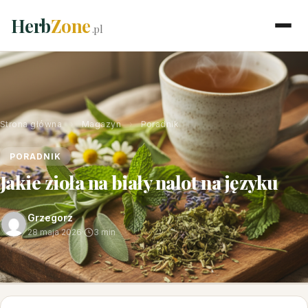
Herb
Zone
.pl
Strona główna
›
Magazyn
›
Poradnik
PORADNIK
Jakie zioła na biały nalot na języku
Grzegorz
28 maja 2026
·
3 min