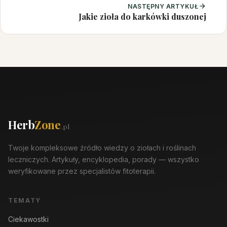
NASTĘPNY ARTYKUŁ
Jakie zioła do karkówki duszonej
Herb
Zone
.pl
Twoje kompleksowe źródło wiedzy o ziołach i roślinach
leczniczych. Artykuły, encyklopedia, porady — wszystko
weryfikowane przez specjalistów fitoterapii.
TEMATY
Ciekawostki