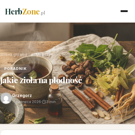
Herb
Zone
.pl
Strona główna
›
Magazyn
›
Poradnik
PORADNIK
Jakie zioła na płodność
Grzegorz
11 czerwca 2026
·
3 min