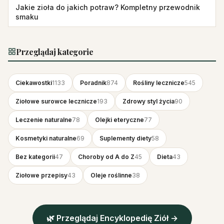
Jakie zioła do jakich potraw? Kompletny przewodnik
smaku
Przeglądaj kategorie
Ciekawostki
1133
Poradnik
874
Rośliny lecznicze
545
Ziołowe surowce lecznicze
193
Zdrowy styl życia
90
Leczenie naturalne
78
Olejki eteryczne
77
Kosmetyki naturalne
69
Suplementy diety
58
Bez kategorii
47
Choroby od A do Z
45
Dieta
43
Ziołowe przepisy
43
Oleje roślinne
38
🌿 Przeglądaj Encyklopedię Ziół →