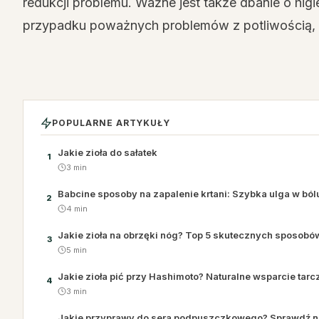
redukcji problemu. Ważne jest także dbanie o hig
przypadku poważnych problemów z potliwością, w
POPULARNE ARTYKUŁY
Jakie zioła do sałatek
1
3 min
Babcine sposoby na zapalenie krtani: Szybka ulga w ból
2
4 min
Jakie zioła na obrzęki nóg? Top 5 skutecznych sposobó
3
5 min
Jakie zioła pić przy Hashimoto? Naturalne wsparcie tar
4
3 min
Jakie przyprawy do sera podpuszczkowego? Sprawdź n