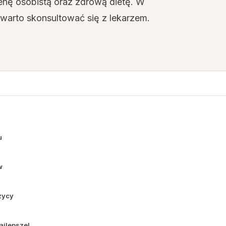
ienę osobistą oraz zdrową dietę. W
arto skonsultować się z lekarzem.
u
w
czycy
ajlepsze!