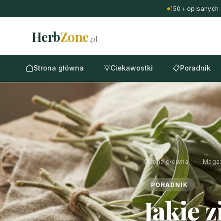
150+ opisanych 
Herb
Zone
.pl
Strona główna
💡
Ciekawostki
📋
Poradnik
Strona główna
›
Maga
PORADNIK
Jakie z