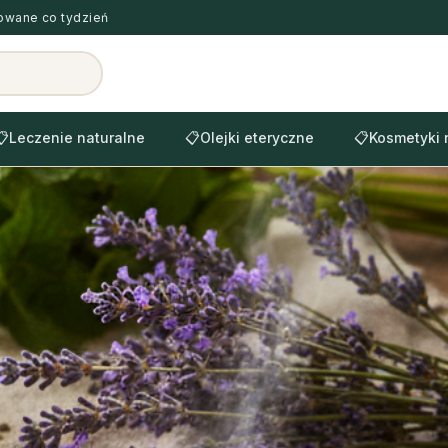
zowane co tydzień
📋
Leczenie naturalne
📋
Olejki eteryczne
📋
Kosmetyki 