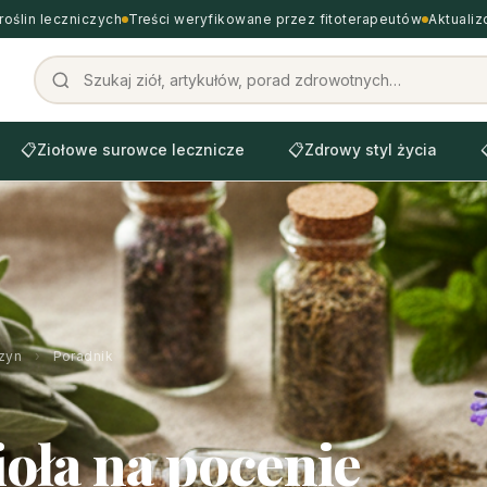
roślin leczniczych
Treści weryfikowane przez fitoterapeutów
Aktuali
📋
Ziołowe surowce lecznicze
📋
Zdrowy styl życia
zyn
›
Poradnik
ioła na pocenie