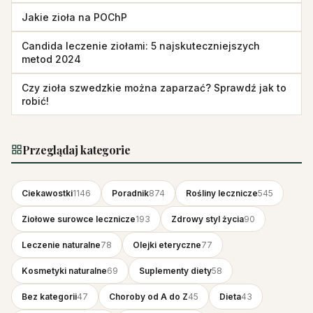
Jakie zioła na POChP
Candida leczenie ziołami: 5 najskuteczniejszych
metod 2024
Czy zioła szwedzkie można zaparzać? Sprawdź jak to
robić!
Przeglądaj kategorie
Ciekawostki
1146
Poradnik
874
Rośliny lecznicze
545
Ziołowe surowce lecznicze
193
Zdrowy styl życia
90
Leczenie naturalne
78
Olejki eteryczne
77
Kosmetyki naturalne
69
Suplementy diety
58
Bez kategorii
47
Choroby od A do Z
45
Dieta
43