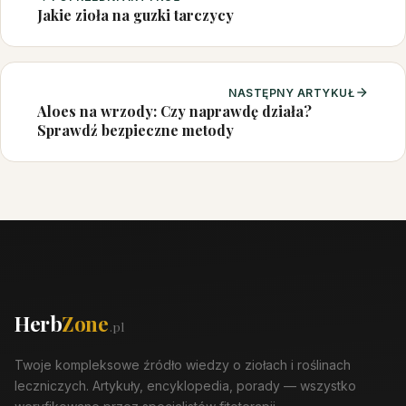
Jakie zioła na guzki tarczycy
NASTĘPNY ARTYKUŁ
Aloes na wrzody: Czy naprawdę działa?
Sprawdź bezpieczne metody
Herb
Zone
.pl
Twoje kompleksowe źródło wiedzy o ziołach i roślinach
leczniczych. Artykuły, encyklopedia, porady — wszystko