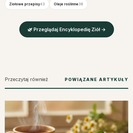
Ziołowe przepisy
43
Oleje roślinne
38
🌿 Przeglądaj Encyklopedię Ziół →
Przeczytaj również
POWIĄZANE ARTYKUŁY