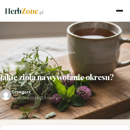
Herb
Zone
.pl
Strona główna
›
Magazyn
›
Poradnik
PORADNIK
Jakie zioła na wywołanie okresu?
Grzegorz
5 czerwca 2026
·
3 min