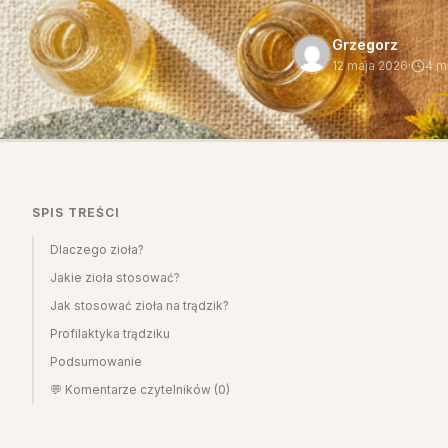
Grzegorz
12 maja 2026
·
4 m
SPIS TREŚCI
Dlaczego zioła?
Jakie zioła stosować?
Jak stosować zioła na trądzik?
Profilaktyka trądziku
Podsumowanie
💬 Komentarze czytelników (0)