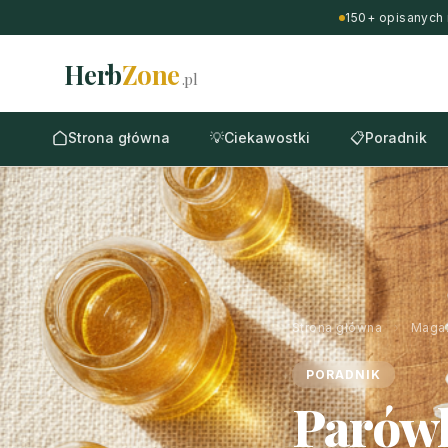
150+ opisanych 
Herb
Zone
.pl
Strona główna
💡
Ciekawostki
📋
Poradnik
Strona główna
›
Maga
PORADNIK
Parówk