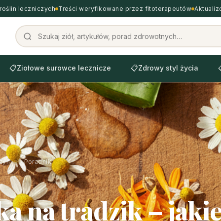
roślin leczniczych
Treści weryfikowane przez fitoterapeutów
Aktuali
📋
Ziołowe surowce lecznicze
📋
Zdrowy styl życia
zyn
›
Poradnik
a na trądzik – jakie