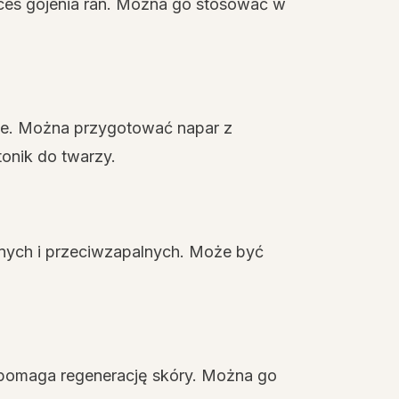
oces gojenia ran. Można go stosować w
ce. Można przygotować napar z
onik do twarzy.
jnych i przeciwzapalnych. Może być
spomaga regenerację skóry. Można go