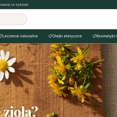
zowane co tydzień
📋
Leczenie naturalne
📋
Olejki eteryczne
📋
Kosmetyki 
 zioła?