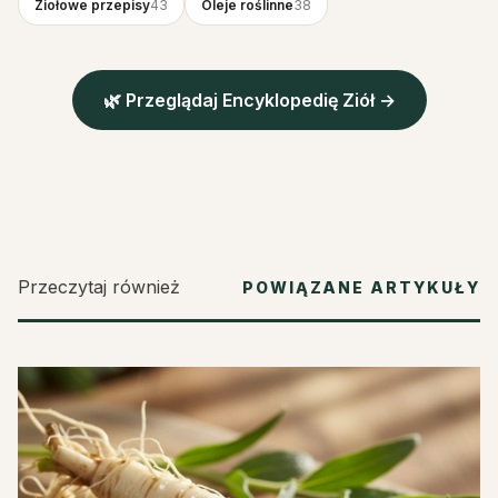
Ziołowe przepisy
43
Oleje roślinne
38
🌿 Przeglądaj Encyklopedię Ziół →
Przeczytaj również
POWIĄZANE ARTYKUŁY