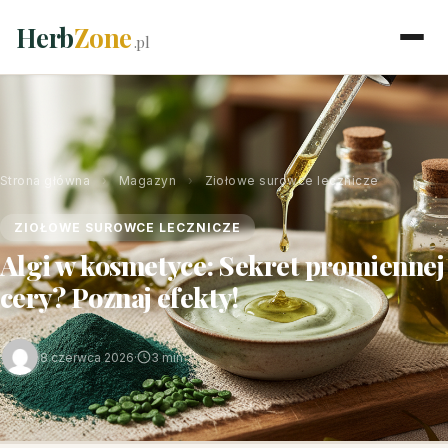
Herb
Zone
.pl
Strona główna
›
Magazyn
›
Ziołowe surowce lecznicze
ZIOŁOWE SUROWCE LECZNICZE
Algi w kosmetyce: Sekret promiennej
cery? Poznaj efekty!
8 czerwca 2026
·
3 min