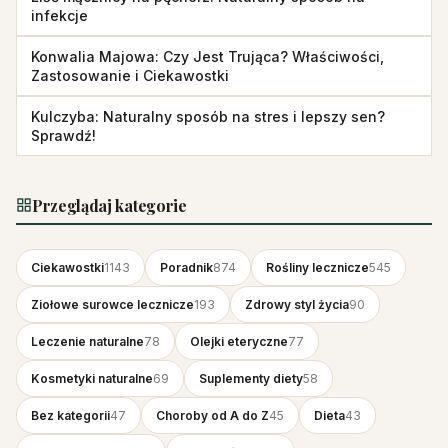
infekcje
Konwalia Majowa: Czy Jest Trująca? Właściwości,
Zastosowanie i Ciekawostki
Kulczyba: Naturalny sposób na stres i lepszy sen?
Sprawdź!
Przeglądaj kategorie
Ciekawostki
1143
Poradnik
874
Rośliny lecznicze
545
Ziołowe surowce lecznicze
193
Zdrowy styl życia
90
Leczenie naturalne
78
Olejki eteryczne
77
Kosmetyki naturalne
69
Suplementy diety
58
Bez kategorii
47
Choroby od A do Z
45
Dieta
43