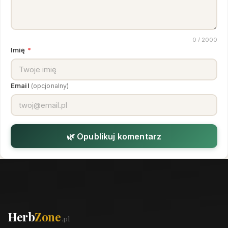
0
/ 2000
Imię
*
Email
(opcjonalny)
🌿 Opublikuj komentarz
Herb
Zone
.pl