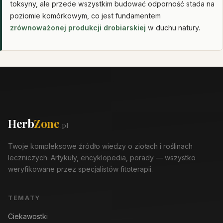
toksyny, ale przede wszystkim budować odporność stada na
poziomie komórkowym, co jest fundamentem
zrównoważonej produkcji drobiarskiej
w duchu natury.
Herb
Zone
.pl
Twoje kompleksowe źródło wiedzy o ziołach i roślinach
leczniczych. Artykuły, encyklopedia, porady — wszystko
weryfikowane przez specjalistów fitoterapii.
TEMATY
Ciekawostki