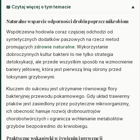
📖 Czytaj więcej o tym temacie
Naturalne wsparcie odporności drobiu poprzez mikrobiom
Współczesna hodowla coraz częściej odchodzi od
syntetycznych dodatków paszowych na rzecz metod
promujących
zdrowie naturalne
. Wykorzystanie
dobroczynnych kultur bakterii to nie tylko strategia
detoksykacji, ale przede wszystkim sposób na wzmocnienie
bariery jelitowej, która jest pierwszą linią obrony przed
toksynami grzybowymi.
Kluczem do sukcesu jest utrzymanie równowagi flory
bakteryjnej przewodu pokarmowego. Gdy układ trawienny
ptaków jest zasiedlony przez pożyteczne mikroorganizmy,
ich obecność hamuje rozwój drobnoustrojów
chorobotwórczych i ogranicza wchłanianie metabolitów
grzybów bezpośrednio do krwiobiegu.
Praktyczne wskazówki w żywieniu i prewencji