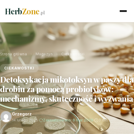
Herb
Zone
.pl
Strona główna
›
Magazyn
›
Ciekawostki
CIEKAWOSTKI
Detoksykacja mikotoksyn w paszy dla
drobiu za pomocą probiotyków:
mechanizmy, skuteczność i wyzwania
Grzegorz
14 lutego 2026
·
Zaktualizowano: 6 mar 2026
·
3 min