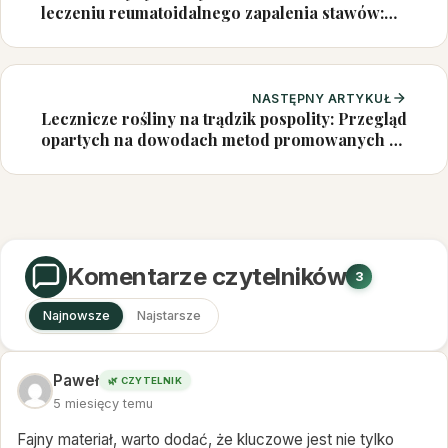
leczeniu reumatoidalnego zapalenia stawów:
rola mikrobioty jelitowej
NASTĘPNY ARTYKUŁ
Lecznicze rośliny na trądzik pospolity: Przegląd
opartych na dowodach metod promowanych w
mediach społecznościowych
Komentarze czytelników
3
Najnowsze
Najstarsze
Paweł
🌿 CZYTELNIK
5 miesięcy temu
Fajny materiał, warto dodać, że kluczowe jest nie tylko