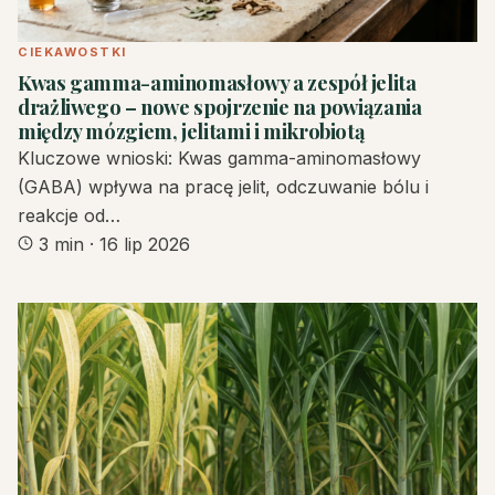
CIEKAWOSTKI
Kwas gamma-aminomasłowy a zespół jelita
drażliwego – nowe spojrzenie na powiązania
między mózgiem, jelitami i mikrobiotą
Kluczowe wnioski: Kwas gamma-aminomasłowy
(GABA) wpływa na pracę jelit, odczuwanie bólu i
reakcje od…
3 min
·
16 lip 2026