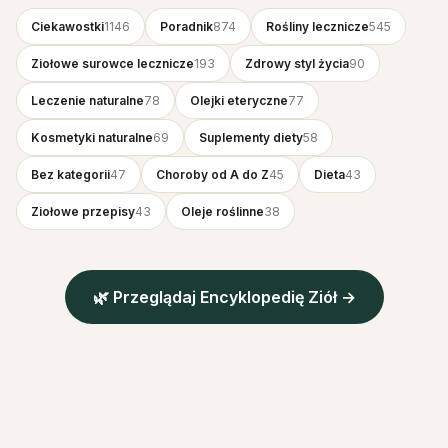
Ciekawostki
1146
Poradnik
874
Rośliny lecznicze
545
Ziołowe surowce lecznicze
193
Zdrowy styl życia
90
Leczenie naturalne
78
Olejki eteryczne
77
Kosmetyki naturalne
69
Suplementy diety
58
Bez kategorii
47
Choroby od A do Z
45
Dieta
43
Ziołowe przepisy
43
Oleje roślinne
38
🌿 Przeglądaj Encyklopedię Ziół →