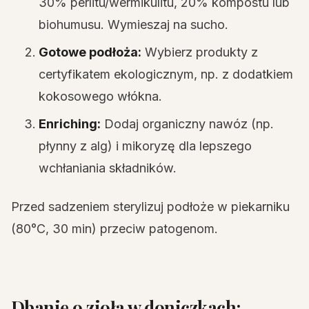
30% perlitu/wermikulitu, 20% kompostu lub
biohumusu. Wymieszaj na sucho.
Gotowe podłoża:
Wybierz produkty z
certyfikatem ekologicznym, np. z dodatkiem
kokosowego włókna.
Enriching:
Dodaj organiczny nawóz (np.
płynny z alg) i mikoryzę dla lepszego
wchłaniania składników.
Przed sadzeniem sterylizuj podłoże w piekarniku
(80°C, 30 min) przeciw patogenom.
Dbanie o zioła w doniczkach: