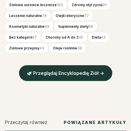
Ziołowe surowce lecznicze
193
Zdrowy styl życia
90
Leczenie naturalne
78
Olejki eteryczne
77
Kosmetyki naturalne
69
Suplementy diety
58
Bez kategorii
47
Choroby od A do Z
45
Dieta
43
Ziołowe przepisy
43
Oleje roślinne
38
🌿 Przeglądaj Encyklopedię Ziół →
Przeczytaj również
POWIĄZANE ARTYKUŁY