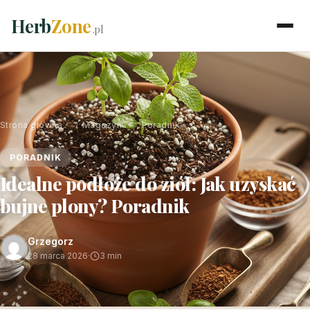
Herb
Zone
.pl
Strona główna
›
Magazyn
›
Poradnik
PORADNIK
Idealne podłoże do ziół: Jak uzyskać
bujne plony? Poradnik
Grzegorz
28 marca 2026
·
3 min