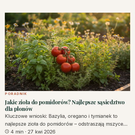
PORADNIK
Jakie zioła do pomidorów? Najlepsze sąsiedztwo
dla plonów
Kluczowe wnioski: Bazylia, oregano i tymianek to
najlepsze zioła do pomidorów – odstraszają mszyce…
4 min
·
27 kwi 2026