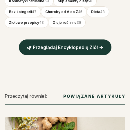
Kosmetyki naturalne
69
Suplementy diety
58
Bez kategorii
47
Choroby od A do Z
45
Dieta
43
Ziołowe przepisy
43
Oleje roślinne
38
🌿 Przeglądaj Encyklopedię Ziół →
Przeczytaj również
POWIĄZANE ARTYKUŁY