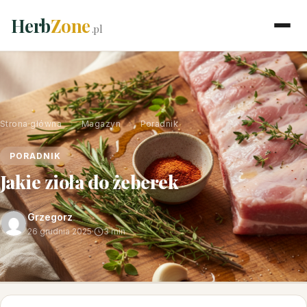
Herb
Zone
.pl
Strona główna
›
Magazyn
›
Poradnik
PORADNIK
Jakie zioła do żeberek
Grzegorz
26 grudnia 2025
·
3 min