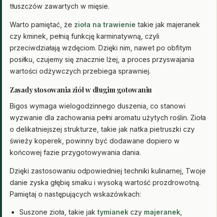
tłuszczów zawartych w mięsie.
Warto pamiętać, że
zioła na trawienie
takie jak majeranek
czy kminek, pełnią funkcję karminatywną, czyli
przeciwdziałają wzdęciom. Dzięki nim, nawet po obfitym
posiłku, czujemy się znacznie lżej, a proces przyswajania
wartości odżywczych przebiega sprawniej.
Zasady stosowania ziół w długim gotowaniu
Bigos wymaga wielogodzinnego duszenia, co stanowi
wyzwanie dla zachowania pełni aromatu użytych roślin. Zioła
o delikatniejszej strukturze, takie jak natka pietruszki czy
świeży koperek, powinny być dodawane dopiero w
końcowej fazie przygotowywania dania.
Dzięki zastosowaniu odpowiedniej techniki kulinarnej, Twoje
danie zyska głębię smaku i wysoką wartość prozdrowotną.
Pamiętaj o następujących wskazówkach:
Suszone zioła, takie jak
tymianek
czy
majeranek
,