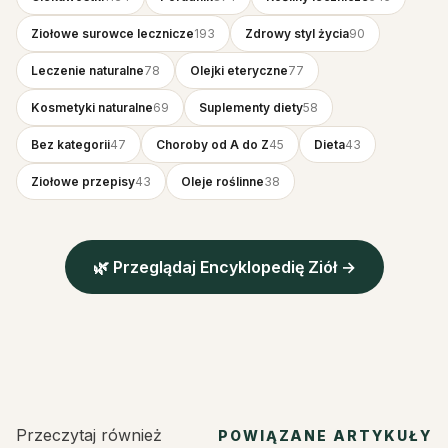
Ziołowe surowce lecznicze
193
Zdrowy styl życia
90
Leczenie naturalne
78
Olejki eteryczne
77
Kosmetyki naturalne
69
Suplementy diety
58
Bez kategorii
47
Choroby od A do Z
45
Dieta
43
Ziołowe przepisy
43
Oleje roślinne
38
🌿 Przeglądaj Encyklopedię Ziół →
Przeczytaj również
POWIĄZANE ARTYKUŁY