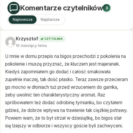
Komentarze czytelników
3
Najnowsze
Najstarsze
Krzysztof
🌿 CZYTELNIK
10 miesięcy temu
U mnie w domu przepis na bigos przechodzi z pokolenia na
pokolenie i muszę przyznać, że kluczem jest majeranek.
Kiedyś zapomniałem go dodać i całość smakowała
zupełnie inaczej, tak dość płasko. Teraz zawsze przecieram
go mocno w dłoniach tuż przed wrzuceniem do garnka,
żeby uwolnić ten charakterystyczny aromat. Raz
spróbowałem też dodać odrobinę tymianku, bo czytałem
gdzieś, że dobrze wpływa na trawienie tak ciężkiej potrawy.
Powiem wam, że to był strzał w dziesiątkę, bo bigos stał
się lżejszy w odbiorze i wszyscy goście byli zachwyceni.