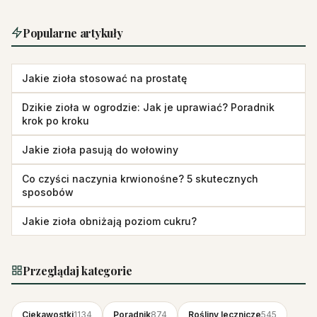
Popularne artykuły
Jakie zioła stosować na prostatę
Dzikie zioła w ogrodzie: Jak je uprawiać? Poradnik
krok po kroku
Jakie zioła pasują do wołowiny
Co czyści naczynia krwionośne? 5 skutecznych
sposobów
Jakie zioła obniżają poziom cukru?
Przeglądaj kategorie
Ciekawostki
1134
Poradnik
874
Rośliny lecznicze
545