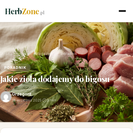
Herb
Zone
.pl
Strona główna
›
Magazyn
›
Poradnik
PORADNIK
Jakie zioła dodajemy do bigosu
Grzegorz
18 września 2025
·
3 min