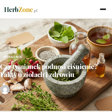
Herb
Zone
.pl
Strona główna
›
Magazyn
›
Poradnik
PORADNIK
Czy tymianek podnosi ciśnienie?
Fakty o ziołach i zdrowiu
Grzegorz
10 marca 2026
·
4 min