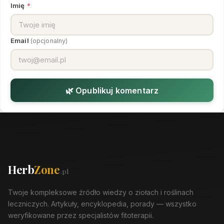
Imię
*
Email
(opcjonalny)
🌿 Opublikuj komentarz
Herb
Zone
.pl
Twoje kompleksowe źródło wiedzy o ziołach i roślinach
leczniczych. Artykuły, encyklopedia, porady — wszystko
weryfikowane przez specjalistów fitoterapii.