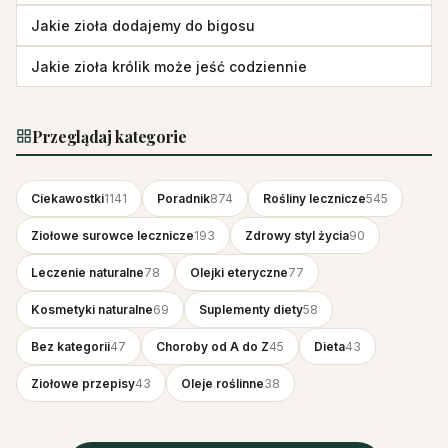
Jakie zioła dodajemy do bigosu
Jakie zioła królik może jeść codziennie
Przeglądaj kategorie
Ciekawostki
1141
Poradnik
874
Rośliny lecznicze
545
Ziołowe surowce lecznicze
193
Zdrowy styl życia
90
Leczenie naturalne
78
Olejki eteryczne
77
Kosmetyki naturalne
69
Suplementy diety
58
Bez kategorii
47
Choroby od A do Z
45
Dieta
43
Ziołowe przepisy
43
Oleje roślinne
38