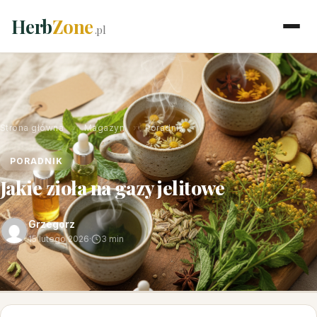
Herb
Zone
.pl
Strona główna
›
Magazyn
›
Poradnik
PORADNIK
Jakie zioła na gazy jelitowe
Grzegorz
15 lutego 2026
·
3 min