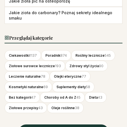
Jakie zioła pić na osteoporozę
Jakie zioła do carbonary? Poznaj sekrety idealnego
smaku
Przeglądaj kategorie
Ciekawostki
1137
Poradnik
874
Rośliny lecznicze
545
Ziołowe surowce lecznicze
193
Zdrowy styl życia
90
Leczenie naturalne
78
Olejki eteryczne
77
Kosmetyki naturalne
69
Suplementy diety
58
Bez kategorii
47
Choroby od A do Z
45
Dieta
43
Ziołowe przepisy
43
Oleje roślinne
38