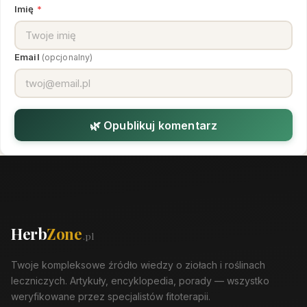
Imię
*
Email
(opcjonalny)
🌿 Opublikuj komentarz
Herb
Zone
.pl
Twoje kompleksowe źródło wiedzy o ziołach i roślinach
leczniczych. Artykuły, encyklopedia, porady — wszystko
weryfikowane przez specjalistów fitoterapii.