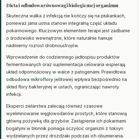
Dieta i odbudowa równowagi biologicznej organizmu
Skuteczna walka z infekcją nie kończy się na płukankach,
ponieważ jama ustna stanowi integralną część układu
pokarmowego. Kluczowym elementem terapii jest zadbanie
o środowisko wewnętrzne, które naturalnie hamuje
nadmierny rozrost drobnoustrojów.
Wprowadzenie do codziennego jadłospisu produktów
fermentowanych oraz suplementacja celowana wspierają
układ odpornościowy w walce z patogenami. Prawidłowa
odbudowa mikroflory jelitowej
wpływa bezpośrednio na
skład flory bakteryjnej w ustach, ograniczając nawroty
infekcji.
Eksperci zielarstwa zalecają również czasowe
wyeliminowanie węglowodanów prostych, które stanowią
główną pożywkę dla grzybów. Zastąpienie ich pokarmami
bogatymi w błonnik pomaga oczyścić organizm z toksyn
wydzielanych przez drożdżaki podczas ich obumierania.