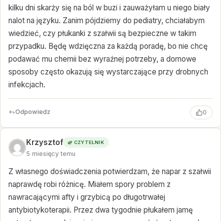
kilku dni skarży się na ból w buzi i zauważyłam u niego biały
nalot na języku. Zanim pójdziemy do pediatry, chciałabym
wiedzieć, czy płukanki z szałwii są bezpieczne w takim
przypadku. Będę wdzięczna za każdą poradę, bo nie chcę
podawać mu chemii bez wyraźnej potrzeby, a domowe
sposoby często okazują się wystarczające przy drobnych
infekcjach.
Odpowiedz
0
Krzysztof
🌿 CZYTELNIK
5 miesięcy temu
Z własnego doświadczenia potwierdzam, że napar z szałwii
naprawdę robi różnicę. Miałem spory problem z
nawracającymi afty i grzybicą po długotrwałej
antybiotykoterapii. Przez dwa tygodnie płukałem jamę