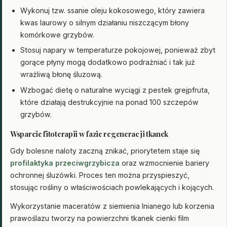
Wykonuj tzw. ssanie oleju kokosowego, który zawiera
kwas laurowy o silnym działaniu niszczącym błony
komórkowe grzybów.
Stosuj napary w temperaturze pokojowej, ponieważ zbyt
gorące płyny mogą dodatkowo podrażniać i tak już
wrażliwą błonę śluzową.
Wzbogać dietę o naturalne wyciągi z pestek grejpfruta,
które działają destrukcyjnie na ponad 100 szczepów
grzybów.
Wsparcie fitoterapii w fazie regeneracji tkanek
Gdy bolesne naloty zaczną znikać, priorytetem staje się
profilaktyka przeciwgrzybicza
oraz wzmocnienie bariery
ochronnej śluzówki. Proces ten można przyspieszyć,
stosując rośliny o właściwościach powlekających i kojących.
Wykorzystanie maceratów z siemienia lnianego lub korzenia
prawoślazu tworzy na powierzchni tkanek cienki film