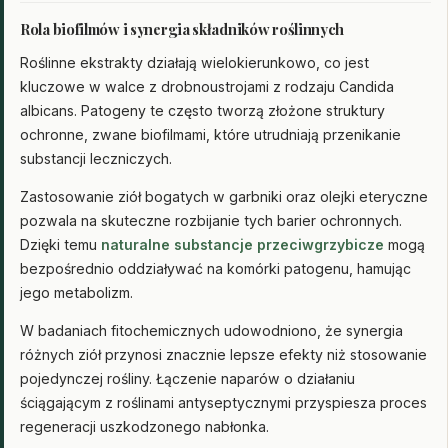
Rola biofilmów i synergia składników roślinnych
Roślinne ekstrakty działają wielokierunkowo, co jest
kluczowe w walce z drobnoustrojami z rodzaju Candida
albicans. Patogeny te często tworzą złożone struktury
ochronne, zwane biofilmami, które utrudniają przenikanie
substancji leczniczych.
Zastosowanie ziół bogatych w garbniki oraz olejki eteryczne
pozwala na skuteczne rozbijanie tych barier ochronnych.
Dzięki temu
naturalne substancje przeciwgrzybicze
mogą
bezpośrednio oddziaływać na komórki patogenu, hamując
jego metabolizm.
W badaniach fitochemicznych udowodniono, że synergia
różnych ziół przynosi znacznie lepsze efekty niż stosowanie
pojedynczej rośliny. Łączenie naparów o działaniu
ściągającym z roślinami antyseptycznymi przyspiesza proces
regeneracji uszkodzonego nabłonka.