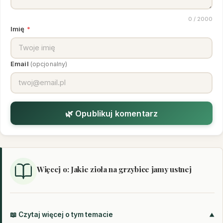
0
/ 2000
Imię
*
Email
(opcjonalny)
🌿 Opublikuj komentarz
Więcej o: Jakie zioła na grzybice jamy ustnej
📖 Czytaj więcej o tym temacie