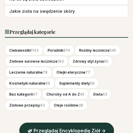
Jakie zioła na swędzenie skóry
Przeglądaj kategorie
Ciekawostki
1143
Poradnik
874
Rośliny lecznicze
545
Ziołowe surowce lecznicze
193
Zdrowy styl życia
90
Leczenie naturalne
78
Olejki eteryczne
77
Kosmetyki naturalne
69
Suplementy diety
58
Bez kategorii
47
Choroby od A do Z
45
Dieta
43
Ziołowe przepisy
43
Oleje roślinne
38
🌿 Przeglądaj Encyklopedię Ziół →