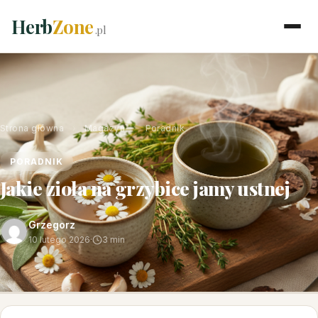
Herb
Zone
.pl
Strona główna
›
Magazyn
›
Poradnik
PORADNIK
Jakie zioła na grzybice jamy ustnej
Grzegorz
10 lutego 2026
·
3 min