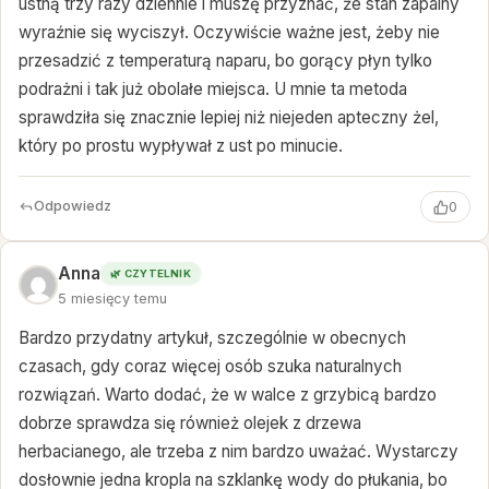
ustną trzy razy dziennie i muszę przyznać, że stan zapalny
wyraźnie się wyciszył. Oczywiście ważne jest, żeby nie
przesadzić z temperaturą naparu, bo gorący płyn tylko
podrażni i tak już obolałe miejsca. U mnie ta metoda
sprawdziła się znacznie lepiej niż niejeden apteczny żel,
który po prostu wypływał z ust po minucie.
Odpowiedz
0
Anna
🌿 CZYTELNIK
5 miesięcy temu
Bardzo przydatny artykuł, szczególnie w obecnych
czasach, gdy coraz więcej osób szuka naturalnych
rozwiązań. Warto dodać, że w walce z grzybicą bardzo
dobrze sprawdza się również olejek z drzewa
herbacianego, ale trzeba z nim bardzo uważać. Wystarczy
dosłownie jedna kropla na szklankę wody do płukania, bo