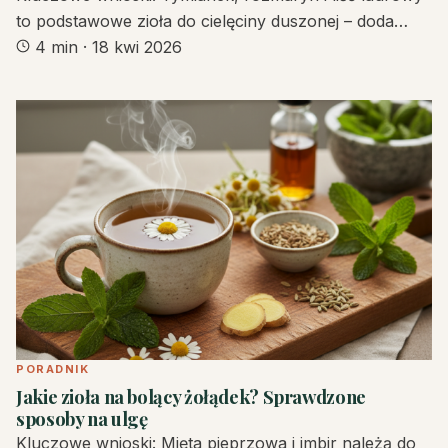
to podstawowe zioła do cielęciny duszonej – doda…
4 min
·
18 kwi 2026
PORADNIK
Jakie zioła na bolący żołądek? Sprawdzone
sposoby na ulgę
Kluczowe wnioski: Mięta pieprzowa i imbir należą do