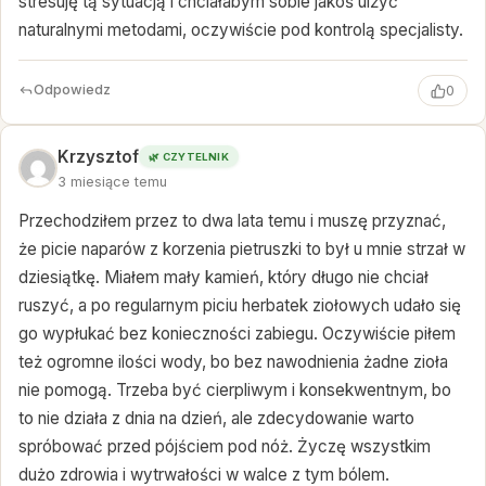
stresuję tą sytuacją i chciałabym sobie jakoś ulżyć
naturalnymi metodami, oczywiście pod kontrolą specjalisty.
Odpowiedz
0
Krzysztof
🌿 CZYTELNIK
3 miesiące temu
Przechodziłem przez to dwa lata temu i muszę przyznać,
że picie naparów z korzenia pietruszki to był u mnie strzał w
dziesiątkę. Miałem mały kamień, który długo nie chciał
ruszyć, a po regularnym piciu herbatek ziołowych udało się
go wypłukać bez konieczności zabiegu. Oczywiście piłem
też ogromne ilości wody, bo bez nawodnienia żadne zioła
nie pomogą. Trzeba być cierpliwym i konsekwentnym, bo
to nie działa z dnia na dzień, ale zdecydowanie warto
spróbować przed pójściem pod nóż. Życzę wszystkim
dużo zdrowia i wytrwałości w walce z tym bólem.