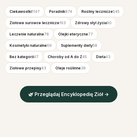
Ciekawostki
1147
Poradnik
874
Rośliny lecznicze
545
Ziołowe surowce lecznicze
193
Zdrowy styl życia
90
Leczenie naturalne
78
Olejki eteryczne
77
Kosmetyki naturalne
69
Suplementy diety
58
Bez kategorii
47
Choroby od A do Z
45
Dieta
43
Ziołowe przepisy
43
Oleje roślinne
38
🌿 Przeglądaj Encyklopedię Ziół →