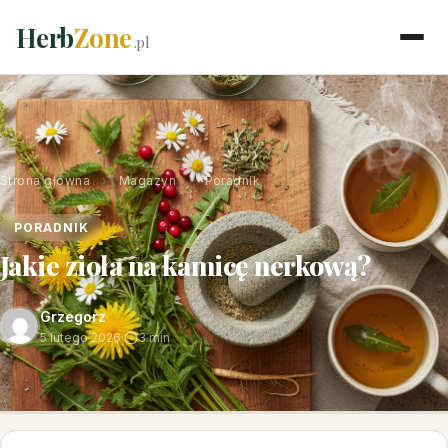
Herb
Zone
.pl
Strona główna
›
Magazyn
›
Poradnik
PORADNIK
Jakie zioła na kamicę nerkową?
Grzegorz
5 lutego 2026
·
3 min