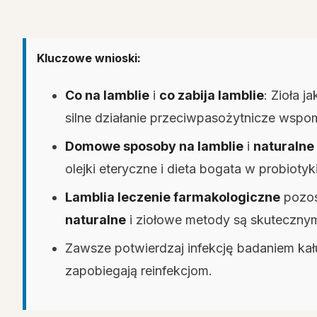
Kluczowe wnioski:
Co na lamblie
i
co zabija lamblie
: Zioła j
silne działanie przeciwpasożytnicze wspom
Domowe sposoby na lamblie
i
naturalne
olejki eteryczne i dieta bogata w probioty
Lamblia leczenie farmakologiczne
pozos
naturalne
i ziołowe metody są skutecznym 
Zawsze potwierdzaj infekcję badaniem kału
zapobiegają reinfekcjom.