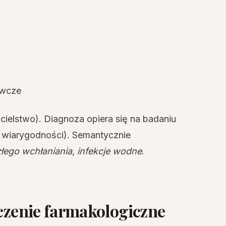
ywcze
elstwo). Diagnoza opiera się na badaniu
 wiarygodności). Semantycznie
złego wchłaniania
,
infekcje wodne
.
eczenie farmakologiczne