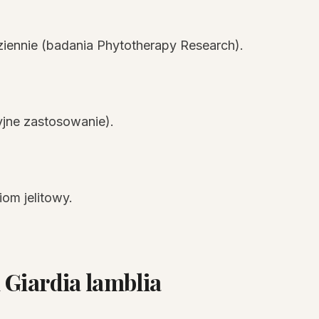
dziennie (badania Phytotherapy Research).
cyjne zastosowanie).
om jelitowy.
 Giardia lamblia