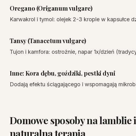
Oregano (Origanum vulgare)
Karwakrol i tymol: olejek 2-3 krople w kapsułce 
Tansy (Tanacetum vulgare)
Tujon i kamfora: ostrożnie, napar 1x/dzień (trady
Inne: Kora dębu, goździki, pestki dyni
Dodają efektu ściągającego i wspomagają mikrobi
Domowe sposoby na lamblie i
naturalna terapia