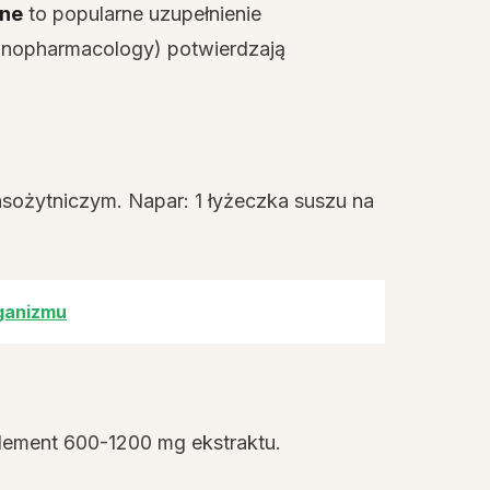
lne
to popularne uzupełnienie
Ethnopharmacology) potwierdzają
pasożytniczym. Napar: 1 łyżeczka suszu na
rganizmu
uplement 600-1200 mg ekstraktu.