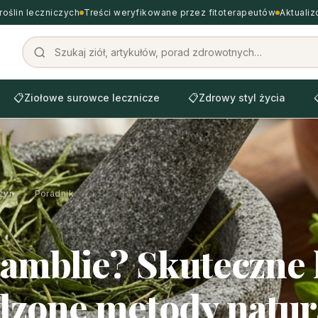
roślin leczniczych
Treści weryfikowane przez fitoterapeutów
Aktuali
📋
Ziołowe surowce lecznicze
📋
Zdrowy styl życia
zyn
›
Poradnik
lamblie? Skuteczne l
zone metody natur