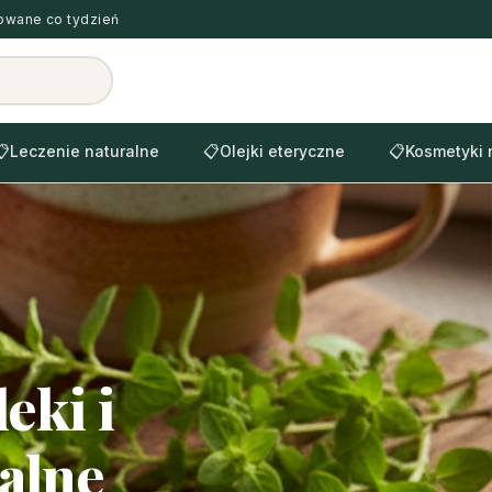
zowane co tydzień
📋
Leczenie naturalne
📋
Olejki eteryczne
📋
Kosmetyki 
eki i
alne