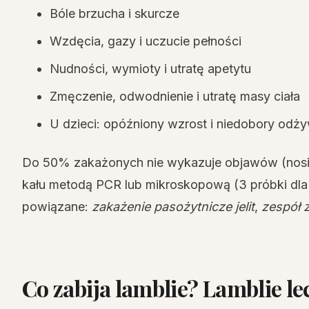
Bóle brzucha i skurcze
Wzdęcia, gazy i uczucie pełności
Nudności, wymioty i utratę apetytu
Zmęczenie, odwodnienie i utratę masy ciała
U dzieci: opóźniony wzrost i niedobory odż
Do 50% zakażonych nie wykazuje objawów (nosici
kału metodą PCR lub mikroskopową (3 próbki dla
powiązane:
zakażenie pasożytnicze jelit
,
zespół 
Co zabija lamblie? Lamblie l