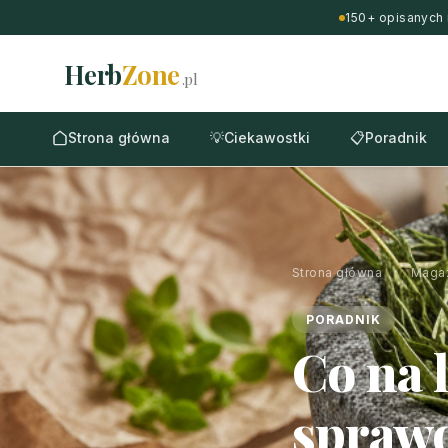
150+ opisanych 
Herb
Zone
.pl
Strona główna
💡
Ciekawostki
📋
Poradnik
Strona główna
›
Maga
PORADNIK
Co na 
sprawd