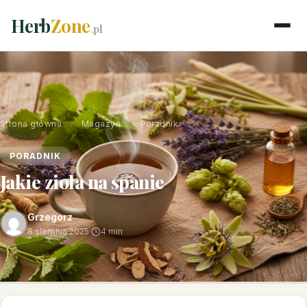
Herb
Zone
.pl
Strona główna
›
Magazyn
›
Poradnik
PORADNIK
Jakie zioła na spanie
Grzegorz
8 sierpnia 2025
·
4 min