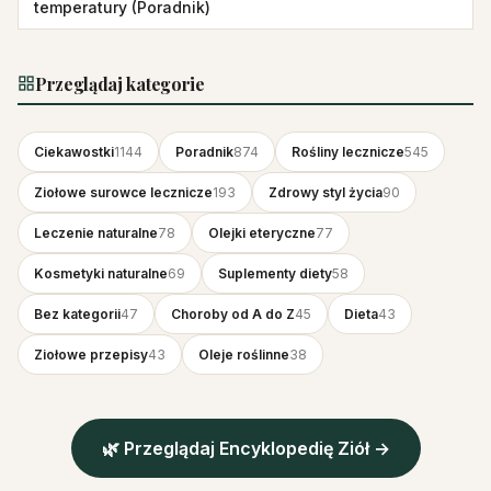
temperatury (Poradnik)
Przeglądaj kategorie
Ciekawostki
1144
Poradnik
874
Rośliny lecznicze
545
Ziołowe surowce lecznicze
193
Zdrowy styl życia
90
Leczenie naturalne
78
Olejki eteryczne
77
Kosmetyki naturalne
69
Suplementy diety
58
Bez kategorii
47
Choroby od A do Z
45
Dieta
43
Ziołowe przepisy
43
Oleje roślinne
38
🌿 Przeglądaj Encyklopedię Ziół →