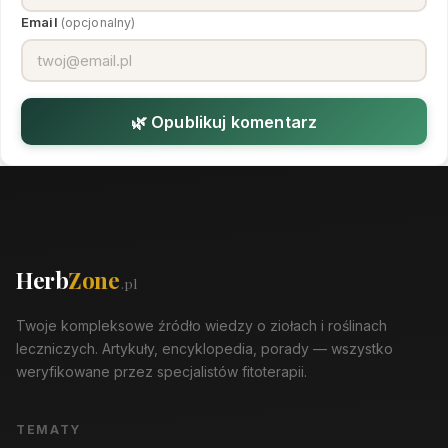
Email
(opcjonalny)
🌿 Opublikuj komentarz
Herb
Zone
.pl
Twoje kompleksowe źródło wiedzy o ziołach i roślinach
leczniczych. Artykuły, encyklopedia, porady — wszystko
weryfikowane przez specjalistów fitoterapii.
TEMATY