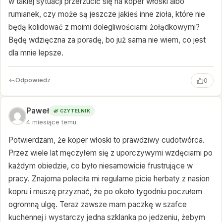
w takiej sytuacji przerzucić się na koper włoski albo
rumianek, czy może są jeszcze jakieś inne zioła, które nie
będą kolidować z moimi dolegliwościami żołądkowymi?
Będę wdzięczna za poradę, bo już sama nie wiem, co jest
dla mnie lepsze.
Odpowiedz
0
Paweł
🌿 CZYTELNIK
4 miesiące temu
Potwierdzam, że koper włoski to prawdziwy cudotwórca.
Przez wiele lat męczyłem się z uporczywymi wzdęciami po
każdym obiedzie, co było niesamowicie frustrujące w
pracy. Znajoma poleciła mi regularne picie herbaty z nasion
kopru i muszę przyznać, że po około tygodniu poczułem
ogromną ulgę. Teraz zawsze mam paczkę w szafce
kuchennej i wystarczy jedna szklanka po jedzeniu, żebym