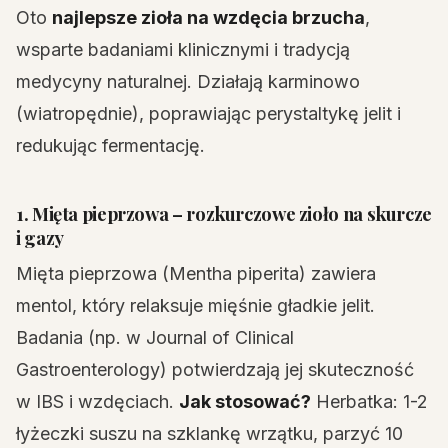
Oto
najlepsze zioła na wzdęcia brzucha
,
wsparte badaniami klinicznymi i tradycją
medycyny naturalnej. Działają karminowo
(wiatropędnie), poprawiając perystaltykę jelit i
redukując fermentację.
1. Mięta pieprzowa – rozkurczowe zioło na skurcze
i gazy
Mięta pieprzowa (Mentha piperita) zawiera
mentol, który relaksuje mięśnie gładkie jelit.
Badania (np. w Journal of Clinical
Gastroenterology) potwierdzają jej skuteczność
w IBS i wzdęciach.
Jak stosować?
Herbatka: 1-2
łyżeczki suszu na szklankę wrzątku, parzyć 10