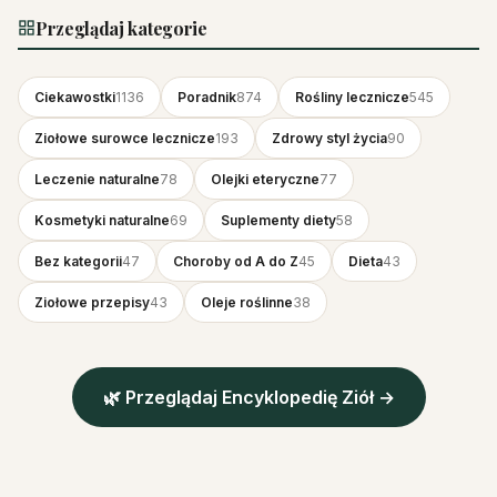
Przeglądaj kategorie
Ciekawostki
1136
Poradnik
874
Rośliny lecznicze
545
Ziołowe surowce lecznicze
193
Zdrowy styl życia
90
Leczenie naturalne
78
Olejki eteryczne
77
Kosmetyki naturalne
69
Suplementy diety
58
Bez kategorii
47
Choroby od A do Z
45
Dieta
43
Ziołowe przepisy
43
Oleje roślinne
38
🌿 Przeglądaj Encyklopedię Ziół →