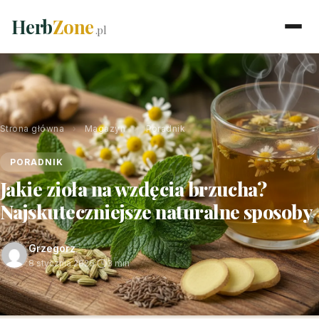
Herb
Zone
.pl
Strona główna
›
Magazyn
›
Poradnik
PORADNIK
Jakie zioła na wzdęcia brzucha?
Najskuteczniejsze naturalne sposoby
Grzegorz
8 stycznia 2026
·
3 min