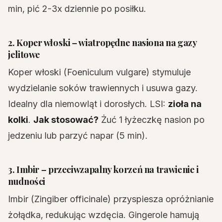
min, pić 2-3x dziennie po posiłku.
2. Koper włoski – wiatropędne nasiona na gazy
jelitowe
Koper włoski (Foeniculum vulgare) stymuluje
wydzielanie soków trawiennych i usuwa gazy.
Idealny dla niemowląt i dorosłych. LSI:
zioła na
kolki
.
Jak stosować?
Żuć 1 łyżeczkę nasion po
jedzeniu lub parzyć napar (5 min).
3. Imbir – przeciwzapalny korzeń na trawienie i
nudności
Imbir (Zingiber officinale) przyspiesza opróżnianie
żołądka, redukując wzdęcia. Gingerole hamują