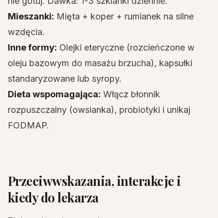
nie gotuj. Dawka: 1-3 szklanki dziennie.
Mieszanki:
Mięta + koper + rumianek na silne
wzdęcia.
Inne formy:
Olejki eteryczne (rozcieńczone w
oleju bazowym do masażu brzucha), kapsułki
standaryzowane lub syropy.
Dieta wspomagająca:
Włącz błonnik
rozpuszczalny (owsianka), probiotyki i unikaj
FODMAP.
Przeciwwskazania, interakcje i
kiedy do lekarza