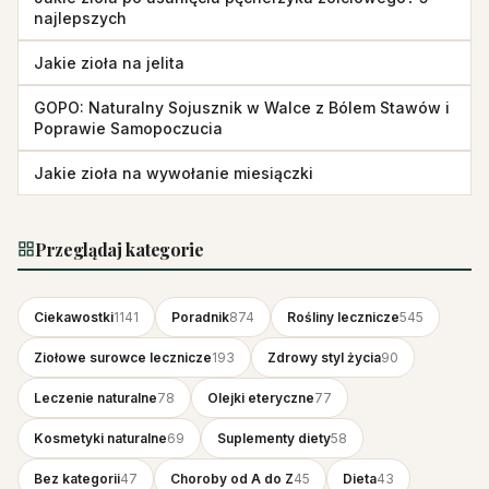
najlepszych
Jakie zioła na jelita
GOPO: Naturalny Sojusznik w Walce z Bólem Stawów i
Poprawie Samopoczucia
Jakie zioła na wywołanie miesiączki
Przeglądaj kategorie
Ciekawostki
1141
Poradnik
874
Rośliny lecznicze
545
Ziołowe surowce lecznicze
193
Zdrowy styl życia
90
Leczenie naturalne
78
Olejki eteryczne
77
Kosmetyki naturalne
69
Suplementy diety
58
Bez kategorii
47
Choroby od A do Z
45
Dieta
43