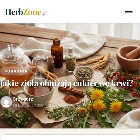
Herb
Zone
.pl
Strona główna
›
Magazyn
›
Poradnik
PORADNIK
Jakie zioła obniżają cukier we krwi?
Grzegorz
29 kwietnia 2025
·
3 min