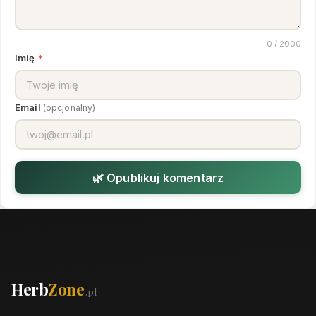
0
/ 2000
Imię
*
Email
(opcjonalny)
🌿 Opublikuj komentarz
Herb
Zone
.pl