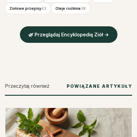
Ziołowe przepisy
43
Oleje roślinne
38
🌿 Przeglądaj Encyklopedię Ziół →
Przeczytaj również
POWIĄZANE ARTYKUŁY