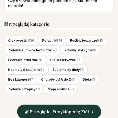
Czy szałwia pomaga na pocenie się? Skuteczna
metoda!
Przeglądaj kategorie
Ciekawostki
1136
Poradnik
874
Rośliny lecznicze
545
Ziołowe surowce lecznicze
193
Zdrowy styl życia
90
Leczenie naturalne
78
Olejki eteryczne
77
Kosmetyki naturalne
69
Suplementy diety
58
Bez kategorii
47
Choroby od A do Z
45
Dieta
43
Ziołowe przepisy
43
Oleje roślinne
38
🌿 Przeglądaj Encyklopedię Ziół →