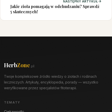
NASTĘPNY ARTYKUŁ
Jakie zioła pomagają w odchudzaniu? Sprawdź
5 skutecznych!
Herb
Zone
.pl
Twoje kompleksowe źródło wiedzy o ziołach i roślinach
leczniczych. Artykuły, encyklopedia, porady — wszystko
weryfikowane przez specjalistów fitoterapii.
TEMATY
Ciekawostki