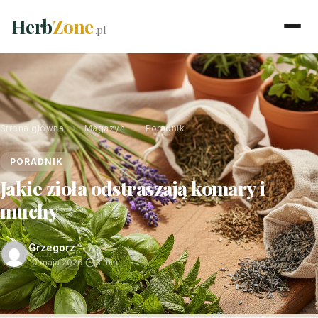
Herb
Zone
.pl
Strona główna
›
Magazyn
›
Poradnik
PORADNIK
Jakie zioła odstraszają komary i
muchy
Grzegorz
10 maja 2026
·
3 min