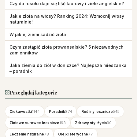
Czy do rosołu daje się liść laurowy i ziele angielskie?
Jakie zioła na włosy? Ranking 2024: Wzmocnij włosy
naturalnie!
W jakiej ziemi sadzić zioła
Czym zastąpić zioła prowansalskie? 5 niezawodnych
zamienników
Jaka ziemia do ziół w doniczce? Najlepsza mieszanka
– poradnik
Przeglądaj kategorie
Ciekawostki
1144
Poradnik
874
Rośliny lecznicze
545
Ziołowe surowce lecznicze
193
Zdrowy styl życia
90
Leczenie naturalne
78
Olejki eteryczne
77