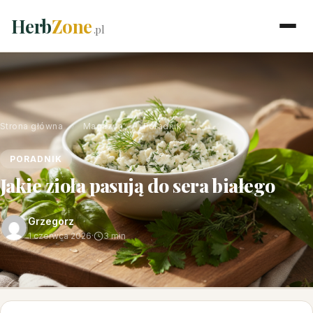
Herb
Zone
.pl
Strona główna
›
Magazyn
›
Poradnik
PORADNIK
Jakie zioła pasują do sera białego
Grzegorz
1 czerwca 2026
·
3 min