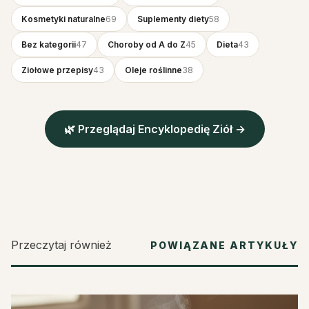
Kosmetyki naturalne
69
Suplementy diety
58
Bez kategorii
47
Choroby od A do Z
45
Dieta
43
Ziołowe przepisy
43
Oleje roślinne
38
🌿 Przeglądaj Encyklopedię Ziół →
Przeczytaj również
POWIĄZANE ARTYKUŁY