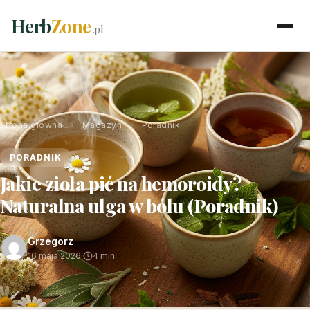
Herb
Zone
.pl
Strona główna
›
Magazyn
›
Poradnik
PORADNIK
Jakie zioła pić na hemoroidy?
Naturalna ulga w bólu (Poradnik)
Grzegorz
16 maja 2026
·
4 min