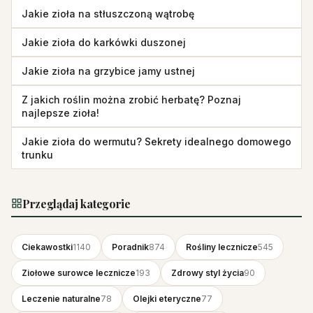
Jakie zioła na stłuszczoną wątrobę
Jakie zioła do karkówki duszonej
Jakie zioła na grzybice jamy ustnej
Z jakich roślin można zrobić herbatę? Poznaj
najlepsze zioła!
Jakie zioła do wermutu? Sekrety idealnego domowego
trunku
Przeglądaj kategorie
Ciekawostki
1140
Poradnik
874
Rośliny lecznicze
545
Ziołowe surowce lecznicze
193
Zdrowy styl życia
90
Leczenie naturalne
78
Olejki eteryczne
77