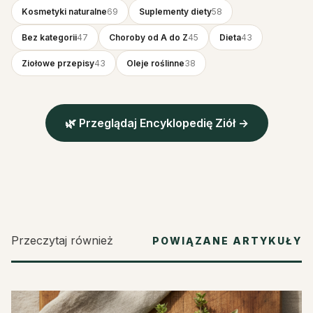
Kosmetyki naturalne
69
Suplementy diety
58
Bez kategorii
47
Choroby od A do Z
45
Dieta
43
Ziołowe przepisy
43
Oleje roślinne
38
🌿 Przeglądaj Encyklopedię Ziół →
Przeczytaj również
POWIĄZANE ARTYKUŁY