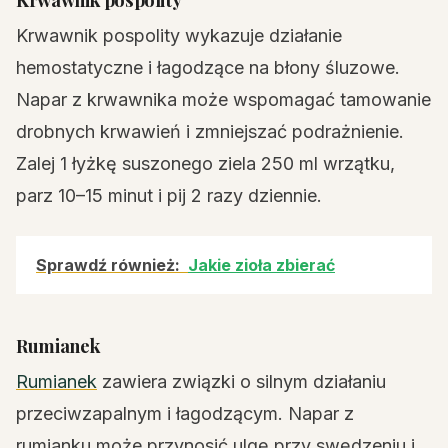
Krwawnik pospolity wykazuje działanie
hemostatyczne i łagodzące na błony śluzowe.
Napar z krwawnika może wspomagać tamowanie
drobnych krwawień i zmniejszać podrażnienie.
Zalej 1 łyżkę suszonego ziela 250 ml wrzątku,
parz 10–15 minut i pij 2 razy dziennie.
Sprawdź również:
Jakie zioła zbierać
Rumianek
Rumianek
zawiera związki o silnym działaniu
przeciwzapalnym i łagodzącym. Napar z
rumianku może przynosić ulgę przy swędzeniu i