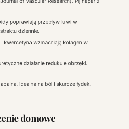
urnal of Vascular Research). Pij napar z
idy poprawiają przepływ krwi w
traktu dziennie.
a i kwercetyna wzmacniają kolagen w
uretyczne działanie redukuje obrzęki.
palna, idealna na ból i skurcze łydek.
eczenie domowe