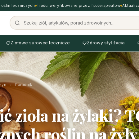
roślin leczniczych
Treści weryfikowane przez fitoterapeutów
Aktuali
📋
Ziołowe surowce lecznicze
📋
Zdrowy styl życia
zyn
›
Poradnik
ić zioła na żylaki? 
znych roślin na żyły