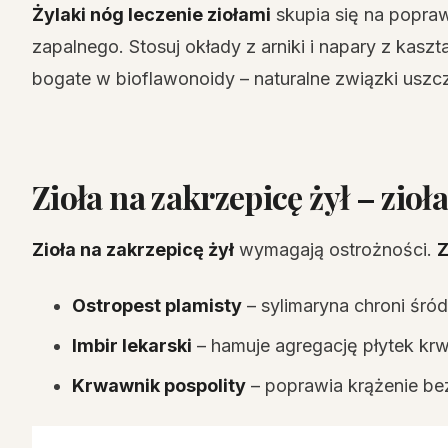
Żylaki nóg leczenie ziołami
skupia się na popraw
zapalnego. Stosuj okłady z arniki i napary z kasz
bogate w bioflawonoidy – naturalne związki uszcz
Zioła na zakrzepicę żył – zioł
Zioła na zakrzepicę żył
wymagają ostrożności.
Z
Ostropest plamisty
– sylimaryna chroni śró
Imbir lekarski
– hamuje agregację płytek krw
Krwawnik pospolity
– poprawia krążenie be