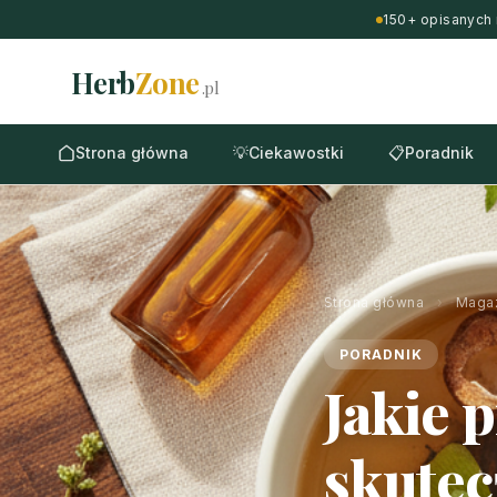
150+ opisanych 
Herb
Zone
.pl
Strona główna
💡
Ciekawostki
📋
Poradnik
Strona główna
›
Maga
PORADNIK
Jakie p
skutec