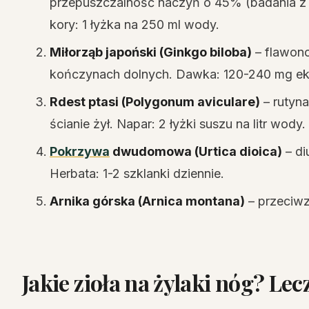
przepuszczalność naczyń o 45% (badania z Jo
kory: 1 łyżka na 250 ml wody.
Miłorząb japoński (Ginkgo biloba)
– flawono
kończynach dolnych. Dawka: 120-240 mg eks
Rdest ptasi (Polygonum aviculare)
– rutyn
ścianie żył. Napar: 2 łyżki suszu na litr wody.
Pokrzywa
dwudomowa (Urtica dioica)
– di
Herbata: 1-2 szklanki dziennie.
Arnika górska (Arnica montana)
– przeciwza
Jakie zioła na żylaki nóg? L