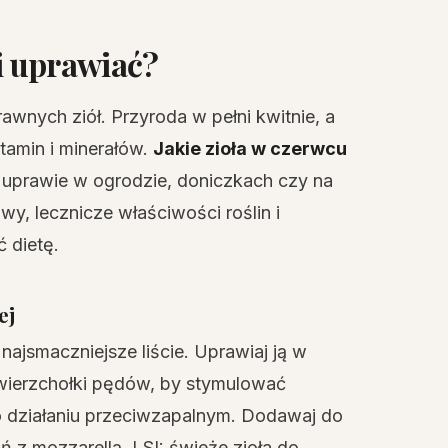
 i uprawiać?
rawnych ziół. Przyroda w pełni kwitnie, a
tamin i minerałów.
Jakie zioła w czerwcu
w uprawie w ogrodzie, doniczkach czy na
y, lecznicze właściwości roślin i
 dietę.
ej
ajsmaczniejsze liście. Uprawiaj ją w
 wierzchołki pędów, by stymulować
o działaniu przeciwzapalnym. Dodawaj do
 z mozzarellą. LSI: świeże zioła do