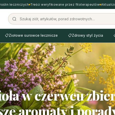
roślin leczniczych
Treści weryfikowane przez fitoterapeutów
Aktuali
📋
Ziołowe surowce lecznicze
📋
Zdrowy styl życia
zyn
›
Poradnik
zioła w czerwcu zbie
sze aromaty i porad