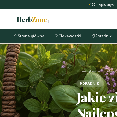
150+ opisanych 
Herb
Zone
.pl
Strona główna
💡
Ciekawostki
📋
Poradnik
Strona główna
›
Maga
PORADNIK
Jakie 
Najlep