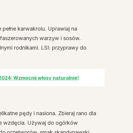
 pełne karwakrolu. Uprawiaj na
, faszerowanych warzyw i sosów.
lnymi rodnikami. LSI: przyprawy do
 2024: Wzmocnij włosy naturalnie!
ikatne pędy i nasiona. Zbieraj rano dla
je wzdęcia. Używaj do ogórków
ła do przetworów, smak skandynawski.