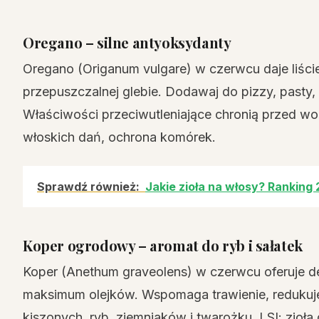
Oregano – silne antyoksydanty
Oregano (Origanum vulgare) w czerwcu daje liście
przepuszczalnej glebie. Dodawaj do pizzy, pasty
Właściwości przeciwutleniające chronią przed wo
włoskich dań, ochrona komórek.
Sprawdź również:
Jakie zioła na włosy? Ranking
Koper ogrodowy – aromat do ryb i sałatek
Koper (Anethum graveolens) w czerwcu oferuje del
maksimum olejków. Wspomaga trawienie, reduku
kiszonych, ryb, ziemniaków i twarożku. LSI: zio