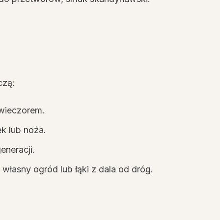
czą:
 wieczorem.
k lub noża.
eneracji.
własny ogród lub łąki z dala od dróg.