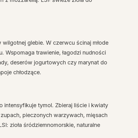
w wilgotnej glebie. W czerwcu ścinaj młode
olu. Wspomaga trawienie, łagodzi nudności
niady, deserów jogurtowych czy marynat do
apoje chłodzące.
ntensyfikuje tymol. Zbieraj liście i kwiaty
w zupach, pieczonych warzywach, mięsach
SI: zioła śródziemnomorskie, naturalne