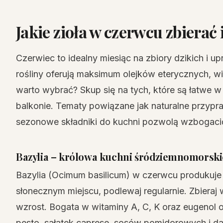
Jakie zioła w czerwcu zbierać
Czerwiec to idealny miesiąc na zbiory dzikich i up
rośliny oferują maksimum olejków eterycznych, wi
warto wybrać? Skup się na tych, które są łatwe 
balkonie. Tematy powiązane jak naturalne przypraw
sezonowe składniki do kuchni pozwolą wzbogacić
Bazylia – królowa kuchni śródziemnomorski
Bazylia (Ocimum basilicum) w czerwcu produkuje n
słonecznym miejscu, podlewaj regularnie. Zbieraj
wzrost. Bogata w witaminy A, C, K oraz eugenol 
pesto, sałatek caprese, sosów pomidorowych i dań