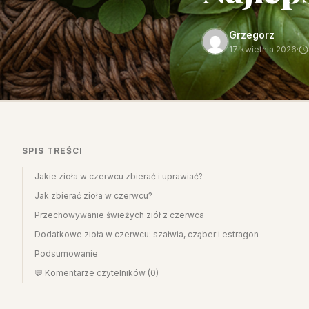
Grzegorz
17 kwietnia 2026
·
SPIS TREŚCI
Jakie zioła w czerwcu zbierać i uprawiać?
Jak zbierać zioła w czerwcu?
Przechowywanie świeżych ziół z czerwca
Dodatkowe zioła w czerwcu: szałwia, cząber i estragon
Podsumowanie
💬 Komentarze czytelników (0)