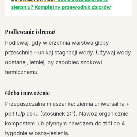
sierpniu? Kompletny przewodnik zbiorów
Podlewanie i drenaż
Podlewaj, gdy wierzchnia warstwa gleby
przeschnie – unikaj stagnacji wody. Używaj wody
odstanej, letniej, by zapobiec szokowi
termicznemu.
Gleba i nawożenie
Przepuszczalna mieszanka: ziemia uniwersalna +
perlitu/piasku (stosunek 2:1). Nawoź organicznie
kompostem lub płynnym nawozem do ziół co 4
tygodnie wiosną-jesienią.