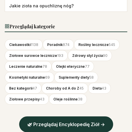
Jakie zioła na opuchliznę nóg?
Przeglądaj kategorie
Ciekawostki
1138
Poradnik
874
Rośliny lecznicze
545
Ziołowe surowce lecznicze
193
Zdrowy styl życia
90
Leczenie naturalne
78
Olejki eteryczne
77
Kosmetyki naturalne
69
Suplementy diety
58
Bez kategorii
47
Choroby od A do Z
45
Dieta
43
Ziołowe przepisy
43
Oleje roślinne
38
🌿 Przeglądaj Encyklopedię Ziół →