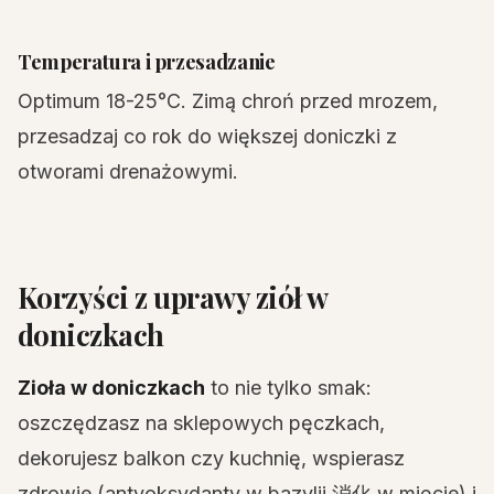
Temperatura i przesadzanie
Optimum 18-25°C. Zimą chroń przed mrozem,
przesadzaj co rok do większej doniczki z
otworami drenażowymi.
Korzyści z uprawy ziół w
doniczkach
Zioła w doniczkach
to nie tylko smak:
oszczędzasz na sklepowych pęczkach,
dekorujesz balkon czy kuchnię, wspierasz
zdrowie (antyoksydanty w bazylii,消化 w mięcie) i