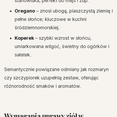
stanowiska, perfekt do mięs i zup.
Oregano
– znosi ubogą, piaszczystą ziemię i
pełne słońce; kluczowe w kuchni
śródziemnomorskiej.
Koperek
– szybki wzrost w słońcu,
umiarkowana wilgoć, świetny do ogórków i
sałatek.
Semantycznie powiązane odmiany jak rozmaryn
czy szczypiorek uzupełnią zestaw, oferując
różnorodność smaków i aromatów.
Wymagania uprawy ziół w