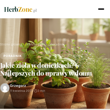
Herb
Zone
.pl
Strona główna
›
Magazyn
›
Poradnik
PORADNIK
Jakie zioła w doniczkach? 6
Najlepszych do uprawy w domu
Grzegorz
11 kwietnia 2026
·
3 min