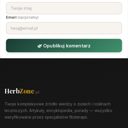
Email
(opcjonalny)
🌿 Opublikuj komentarz
Herb
Zone
.pl
Twoje kompleksowe źródło wiedzy o ziołach i roślinach
leczniczych. Artykuły, encyklopedia, porady — wszystko
weryfikowane przez specjalistów fitoterapii.