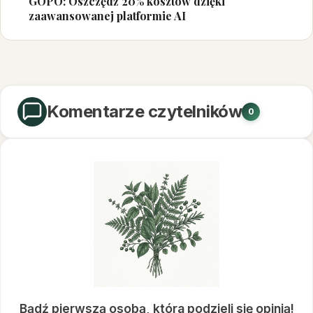
GOPO: Oszczędź 20% kosztów dzięki
zaawansowanej platformie AI
Komentarze czytelników
0
Bądź pierwszą osobą, która podzieli się opinią!