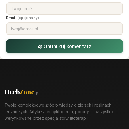
Email
(opcjonalny)
🌿 Opublikuj komentarz
Herb
Zone
.pl
Twoje kompleksowe źródło wiedzy o ziołach i roślinach
leczniczych. Artykuły, encyklopedia, porady — wszystko
weryfikowane przez specjalistów fitoterapii.