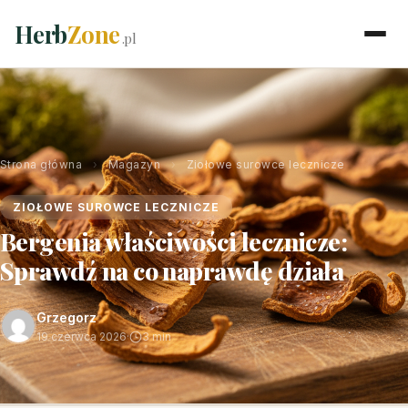
Herb
Zone
.pl
Strona główna
›
Magazyn
›
Ziołowe surowce lecznicze
ZIOŁOWE SUROWCE LECZNICZE
Bergenia właściwości lecznicze:
Sprawdź na co naprawdę działa
Grzegorz
19 czerwca 2026
·
3 min