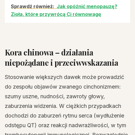
Sprawdź również:
Jak opóźnić menopauzę?
Zioła, które przywrócą Ci równowagę
Kora chinowa – działania
niepożądane i przeciwwskazania
Stosowanie większych dawek może prowadzić
do zespołu objawów zwanego cinchonizmem:
szumy uszne, nudności, zawroty głowy,
zaburzenia widzenia. W ciężkich przypadkach
dochodzi do zaburzeń rytmu serca (wydłużenie
odstępu QT) oraz reakcji nadwrażliwości, w tym
trombocytopenii immunologicznej. Bezwzględnie