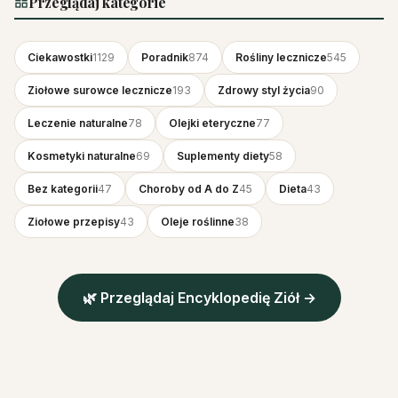
Przeglądaj kategorie
Ciekawostki
1129
Poradnik
874
Rośliny lecznicze
545
Ziołowe surowce lecznicze
193
Zdrowy styl życia
90
Leczenie naturalne
78
Olejki eteryczne
77
Kosmetyki naturalne
69
Suplementy diety
58
Bez kategorii
47
Choroby od A do Z
45
Dieta
43
Ziołowe przepisy
43
Oleje roślinne
38
🌿 Przeglądaj Encyklopedię Ziół →