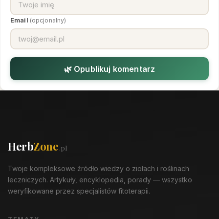
Email
(opcjonalny)
🌿 Opublikuj komentarz
Herb
Zone
.pl
Twoje kompleksowe źródło wiedzy o ziołach i roślinach
leczniczych. Artykuły, encyklopedia, porady — wszystko
weryfikowane przez specjalistów fitoterapii.