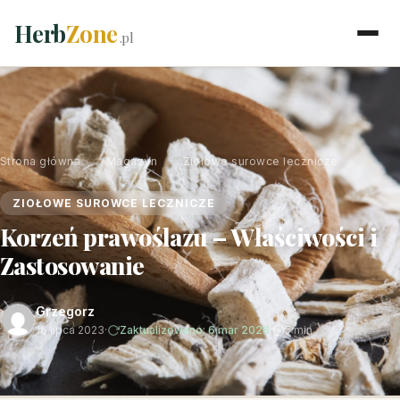
Herb
Zone
.pl
Strona główna
›
Magazyn
›
Ziołowe surowce lecznicze
ZIOŁOWE SUROWCE LECZNICZE
Korzeń prawoślazu – Właściwości i
Zastosowanie
Grzegorz
16 lipca 2023
·
Zaktualizowano: 6 mar 2026
·
5 min