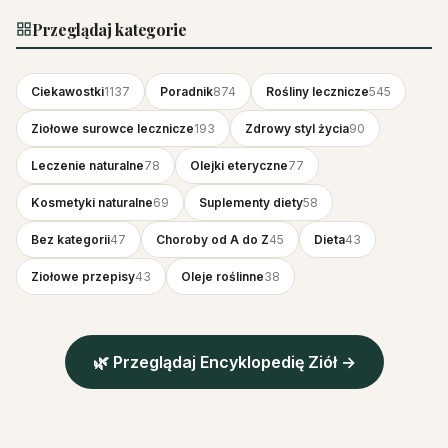
Przeglądaj kategorie
Ciekawostki
1137
Poradnik
874
Rośliny lecznicze
545
Ziołowe surowce lecznicze
193
Zdrowy styl życia
90
Leczenie naturalne
78
Olejki eteryczne
77
Kosmetyki naturalne
69
Suplementy diety
58
Bez kategorii
47
Choroby od A do Z
45
Dieta
43
Ziołowe przepisy
43
Oleje roślinne
38
🌿 Przeglądaj Encyklopedię Ziół →