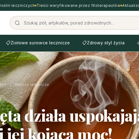
roślin leczniczych
Treści weryfikowane przez fitoterapeutów
Aktuali
📋
Ziołowe surowce lecznicze
📋
Zdrowy styl życia
zyn
›
Rośliny lecznicze
E
ęta działa uspokaja
 jej kojącą moc!