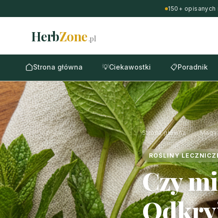
150+ opisanych 
Herb
Zone
.pl
Strona główna
💡
Ciekawostki
📋
Poradnik
Strona główna
›
Maga
ROŚLINY LECZNICZ
Czy mi
Odkryj