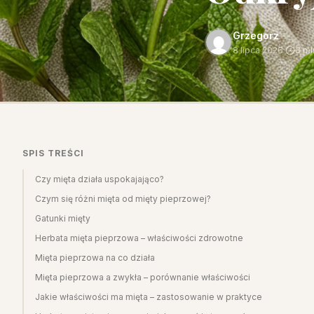
Grzegorz
8 lipca 2026
·
3 mi
SPIS TREŚCI
Czy mięta działa uspokajająco?
Czym się różni mięta od mięty pieprzowej?
Gatunki mięty
Herbata mięta pieprzowa – właściwości zdrowotne
Mięta pieprzowa na co działa
Mięta pieprzowa a zwykła – porównanie właściwości
Jakie właściwości ma mięta – zastosowanie w praktyce