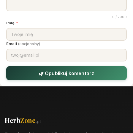
0
/ 2000
Imię
*
Email
(opcjonalny)
🌿 Opublikuj komentarz
Herb
Zone
.pl