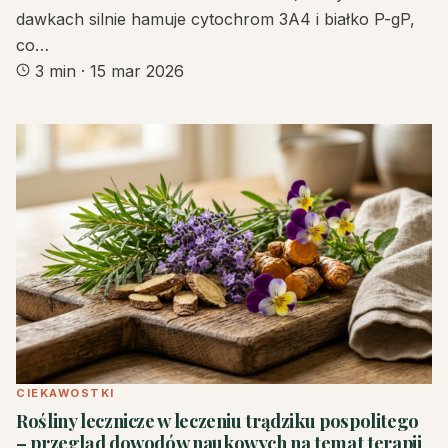
dawkach silnie hamuje cytochrom 3A4 i białko P-gP,
co…
3 min
·
15 mar 2026
CIEKAWOSTKI
Rośliny lecznicze w leczeniu trądziku pospolitego
– przegląd dowodów naukowych na temat terapii