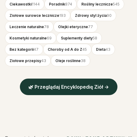
Ciekawostki
1144
Poradnik
874
Rośliny lecznicze
545
Ziołowe surowce lecznicze
193
Zdrowy styl życia
90
Leczenie naturalne
78
Olejki eteryczne
77
Kosmetyki naturalne
69
Suplementy diety
58
Bez kategorii
47
Choroby od A do Z
45
Dieta
43
Ziołowe przepisy
43
Oleje roślinne
38
🌿 Przeglądaj Encyklopedię Ziół →