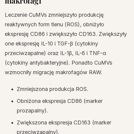
makrofagi
Leczenie CuMVs zmniejszyło produkcję
reaktywnych form tlenu (ROS), obniżyło
ekspresję CD86 i zwiększyło CD163. Zwiększyły
one ekspresję IL-10 i TGF-β (cytokiny
przeciwzapalne) oraz IL-1β, IL-6 i TNF-α
(cytokiny antybakteryjne). Ponadto CuMVs
wzmocniły migrację makrofagów RAW.
Zmniejszona produkcja ROS.
Obniżona ekspresja CD86 (marker
prozapalny).
Zwiększona ekspresja CD163 (marker
przeciwzapalny).