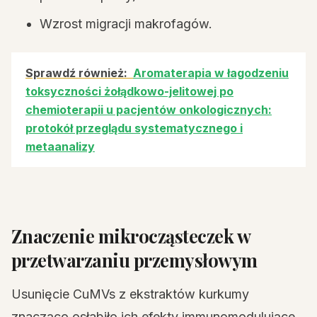
Wzrost migracji makrofagów.
Sprawdź również:
Aromaterapia w łagodzeniu
toksyczności żołądkowo-jelitowej po
chemioterapii u pacjentów onkologicznych:
protokół przeglądu systematycznego i
metaanalizy
Znaczenie mikrocząsteczek w
przetwarzaniu przemysłowym
Usunięcie CuMVs z ekstraktów kurkumy
znacząco osłabiło ich efekty immunomodulujące.