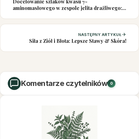
Docelowanie szlaków kwasu γ-
aminomasłowego w zespole jelita drażliwego:
połączenie ośrodkowego układu nerwowego,
zaburzeń jelitowych i osi mikrobiota-jelito-
mózg
NASTĘPNY ARTYKUŁ
Siła z Ziół i Błota: Lepsze Stawy & Skóra!
Komentarze czytelników
0