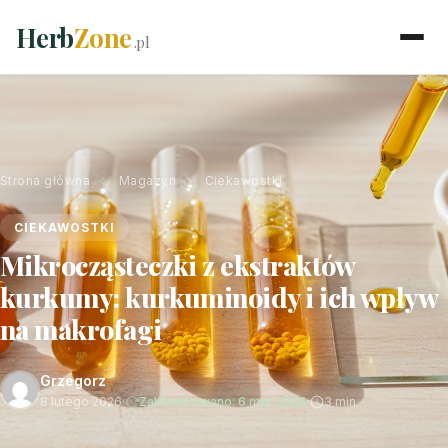
Herb
Zone
.pl
Strona główna
›
Magazyn
›
Ciekawostki
CIEKAWOSTKI
Mikrocząsteczki z ekstraktów
kurkumy: kurkuminoidy i ich wpływ
na makrofagi
Grzegorz
8 lutego 2026
·
Zaktualizowano: 6 mar 2026
·
3 min