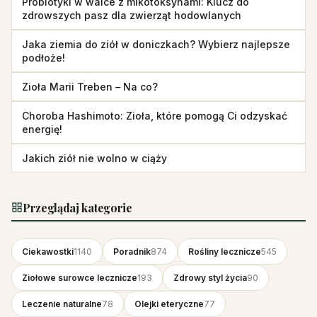
Probiotyki w walce z mikotoksynami: Klucz do
zdrowszych pasz dla zwierząt hodowlanych
Jaka ziemia do ziół w doniczkach? Wybierz najlepsze
podłoże!
Zioła Marii Treben – Na co?
Choroba Hashimoto: Zioła, które pomogą Ci odzyskać
energię!
Jakich ziół nie wolno w ciąży
Przeglądaj kategorie
Ciekawostki
1140
Poradnik
874
Rośliny lecznicze
545
Ziołowe surowce lecznicze
193
Zdrowy styl życia
90
Leczenie naturalne
78
Olejki eteryczne
77