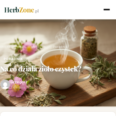
Herb
Zone
.pl
Strona główna
›
Magazyn
›
Poradnik
PORADNIK
Na co działa zioło czystek?
Grzegorz
7 sierpnia 2025
·
3 min