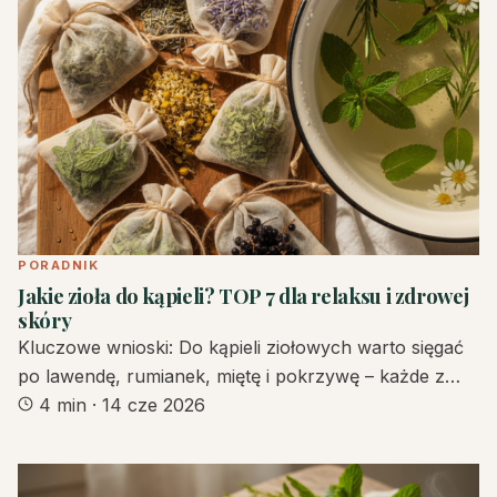
PORADNIK
Jakie zioła do kąpieli? TOP 7 dla relaksu i zdrowej
skóry
Kluczowe wnioski: Do kąpieli ziołowych warto sięgać
po lawendę, rumianek, miętę i pokrzywę – każde z…
4 min
·
14 cze 2026