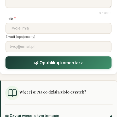
0
/ 2000
Imię
*
Email
(opcjonalny)
🌿 Opublikuj komentarz
Więcej o: Na co działa zioło czystek?
📖 Czytaj więcej o tym temacie