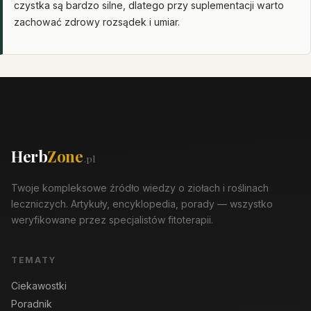
czystka są bardzo silne, dlatego przy suplementacji warto
zachować zdrowy rozsądek i umiar.
Herb
Zone
.pl
Twoje kompleksowe źródło wiedzy o ziołach i roślinach
leczniczych. Artykuły, encyklopedia, porady — wszystko
weryfikowane przez specjalistów fitoterapii.
TEMATY
Ciekawostki
Poradnik