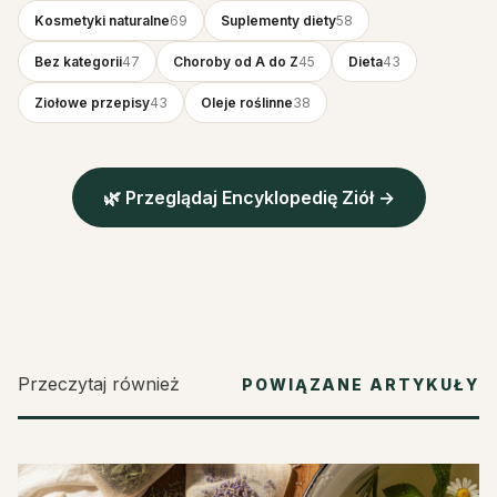
Kosmetyki naturalne
69
Suplementy diety
58
Bez kategorii
47
Choroby od A do Z
45
Dieta
43
Ziołowe przepisy
43
Oleje roślinne
38
🌿 Przeglądaj Encyklopedię Ziół →
Przeczytaj również
POWIĄZANE ARTYKUŁY