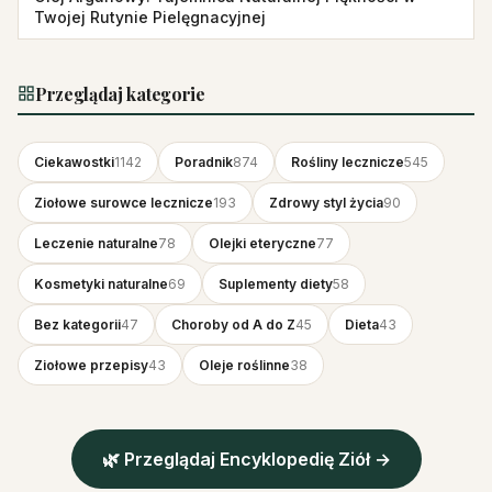
Twojej Rutynie Pielęgnacyjnej
Przeglądaj kategorie
Ciekawostki
1142
Poradnik
874
Rośliny lecznicze
545
Ziołowe surowce lecznicze
193
Zdrowy styl życia
90
Leczenie naturalne
78
Olejki eteryczne
77
Kosmetyki naturalne
69
Suplementy diety
58
Bez kategorii
47
Choroby od A do Z
45
Dieta
43
Ziołowe przepisy
43
Oleje roślinne
38
🌿 Przeglądaj Encyklopedię Ziół →