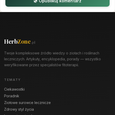
🌿 Opublikuj komentarz
Herb
Zone
.pl
Twoje kompleksowe źródło wiedzy o ziołach i roślinach
leczniczych. Artykuły, encyklopedia, porady — wszystko
weryfikowane przez specjalistów fitoterapii.
TEMATY
Ciekawostki
Poradnik
Ziołowe surowce lecznicze
Zdrowy styl życia