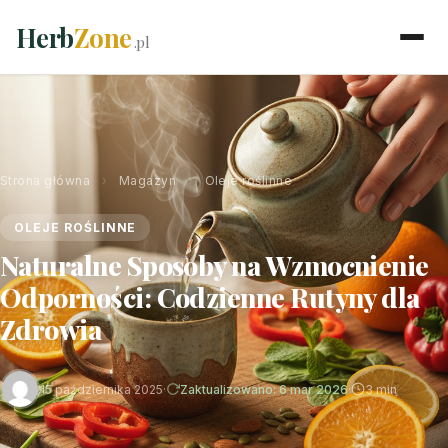
Herb
Zone
.pl
Strona główna
›
Magazyn
›
Oleje roślinne
OLEJE ROŚLINNE
Naturalne Sposoby na Wzmocnienie
Odporności: Codzienne Rutyny dla
Zdrowia
15 października 2025
·
Zaktualizowano: 6 mar 2026
·
3 min