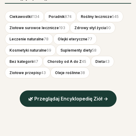
Ciekawostki
1134
Poradnik
874
Rośliny lecznicze
545
Ziołowe surowce lecznicze
193
Zdrowy styl życia
90
Leczenie naturalne
78
Olejki eteryczne
77
Kosmetyki naturalne
69
Suplementy diety
58
Bez kategorii
47
Choroby od A do Z
45
Dieta
43
Ziołowe przepisy
43
Oleje roślinne
38
🌿 Przeglądaj Encyklopedię Ziół →