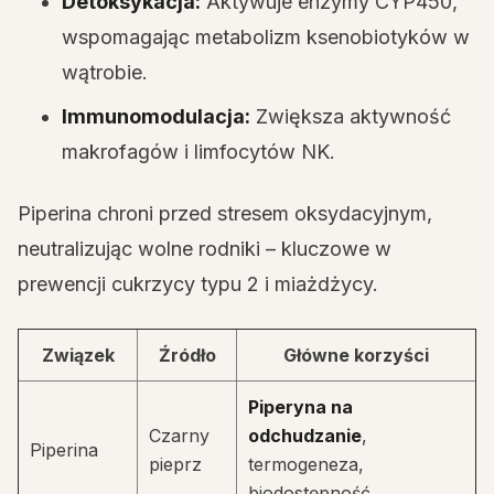
Detoksykacja:
Aktywuje enzymy CYP450,
wspomagając metabolizm ksenobiotyków w
wątrobie.
Immunomodulacja:
Zwiększa aktywność
makrofagów i limfocytów NK.
Piperina chroni przed stresem oksydacyjnym,
neutralizując wolne rodniki – kluczowe w
prewencji cukrzycy typu 2 i miażdżycy.
Związek
Źródło
Główne korzyści
Piperyna na
Czarny
odchudzanie
,
Piperina
pieprz
termogeneza,
biodostępność