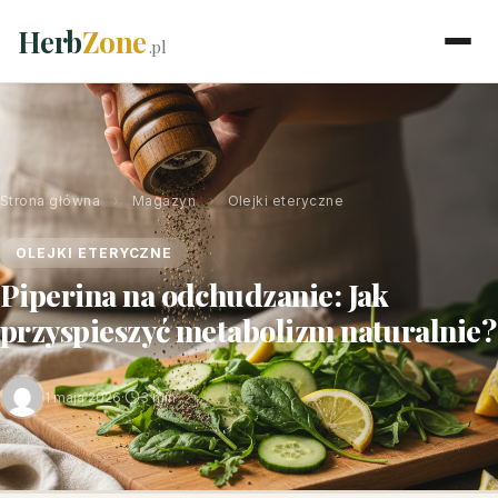
Herb
Zone
.pl
Strona główna
›
Magazyn
›
Olejki eteryczne
OLEJKI ETERYCZNE
Piperina na odchudzanie: Jak
przyspieszyć metabolizm naturalnie?
1 maja 2026
·
3 min