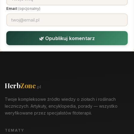
Email
(opcjonalny)
🌿 Opublikuj komentarz
Herb
Zone
.pl
Twoje kompleksowe źródło wiedzy o ziołach i roślinach
leczniczych. Artykuły, encyklopedia, porady — wszystko
weryfikowane przez specjalistów fitoterapii.
TEMATY