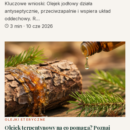
Kluczowe wnioski: Olejek jodłowy działa
antyseptycznie, przeciwzapalnie i wspiera układ
oddechowy. R…
3 min
·
10 cze 2026
OLEJKI ETERYCZNE
Olejek terpentynowy na co pomaga? Poznaj