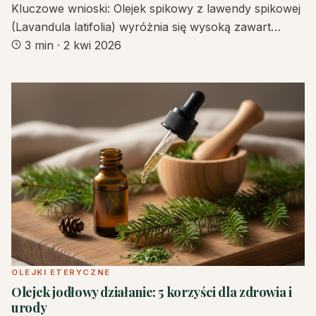
Kluczowe wnioski: Olejek spikowy z lawendy spikowej
(Lavandula latifolia) wyróżnia się wysoką zawart…
3 min
·
2 kwi 2026
OLEJKI ETERYCZNE
Olejek jodłowy działanie: 5 korzyści dla zdrowia i
urody