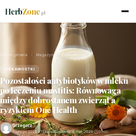
Herb
Zone
.pl
Strona główna
›
Magazyn
›
Ciekawostki
CIEKAWOSTKI
Pozostałości antybiotyków w mleku
po leczeniu mastitis: Równowaga
między dobrostanem zwierząt a
ryzykiem One Health
Grzegorz
7 lutego 2026
·
Zaktualizowano: 6 mar 2026
·
3 min