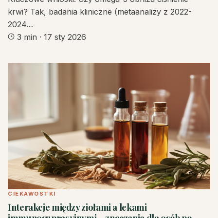
krwi? Tak, badania kliniczne (metaanalizy z 2022-
2024…
3 min
·
17 sty 2026
CIEKAWOSTKI
Interakcje między ziołami a lekami
immunosupresyjnymi – znaczenie dla osób po