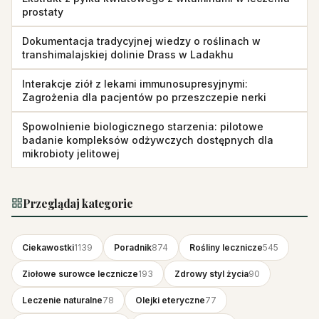
prostaty
Dokumentacja tradycyjnej wiedzy o roślinach w
transhimalajskiej dolinie Drass w Ladakhu
Interakcje ziół z lekami immunosupresyjnymi:
Zagrożenia dla pacjentów po przeszczepie nerki
Spowolnienie biologicznego starzenia: pilotowe
badanie kompleksów odżywczych dostępnych dla
mikrobioty jelitowej
Przeglądaj kategorie
Ciekawostki
1139
Poradnik
874
Rośliny lecznicze
545
Ziołowe surowce lecznicze
193
Zdrowy styl życia
90
Leczenie naturalne
78
Olejki eteryczne
77