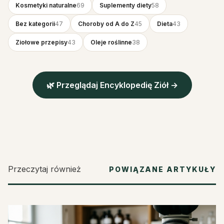
Kosmetyki naturalne
69
Suplementy diety
58
Bez kategorii
47
Choroby od A do Z
45
Dieta
43
Ziołowe przepisy
43
Oleje roślinne
38
🌿 Przeglądaj Encyklopedię Ziół →
Przeczytaj również
POWIĄZANE ARTYKUŁY