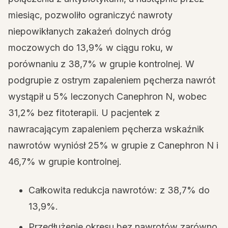
miesiąc, pozwoliło ograniczyć nawroty
niepowikłanych zakażeń dolnych dróg
moczowych do 13,9% w ciągu roku, w
porównaniu z 38,7% w grupie kontrolnej. W
podgrupie z ostrym zapaleniem pęcherza nawrót
wystąpił u 5% leczonych Canephron N, wobec
31,2% bez fitoterapii. U pacjentek z
nawracającym zapaleniem pęcherza wskaźnik
nawrotów wyniósł 25% w grupie z Canephron N i
46,7% w grupie kontrolnej.
Całkowita redukcja nawrotów: z 38,7% do
13,9%.
Przedłużenie okresu bez nawrotów zarówno