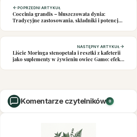
POPRZEDNI ARTYKUŁ
Coccinia grandis – bluszczowata dynia:
Tradycyjne zastosowania, składniki i potencjał
leczniczy
NASTĘPNY ARTYKUŁ
Liście Moringa stenopetala i resztki z kafeterii
jako suplementy w żywieniu owiec Gamo: efekty
na wzrost i opłacalność
Komentarze czytelników
0