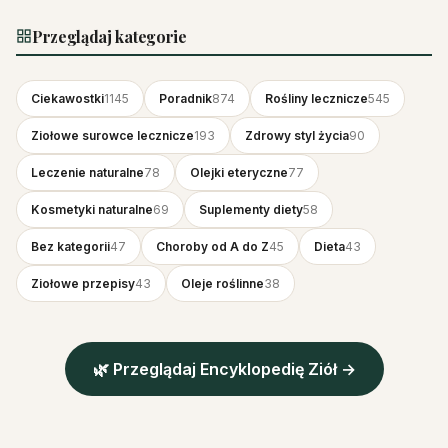
Przeglądaj kategorie
Ciekawostki
1145
Poradnik
874
Rośliny lecznicze
545
Ziołowe surowce lecznicze
193
Zdrowy styl życia
90
Leczenie naturalne
78
Olejki eteryczne
77
Kosmetyki naturalne
69
Suplementy diety
58
Bez kategorii
47
Choroby od A do Z
45
Dieta
43
Ziołowe przepisy
43
Oleje roślinne
38
🌿 Przeglądaj Encyklopedię Ziół →