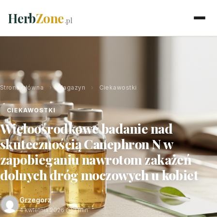
Herb
Zone
.pl
Strona główna
›
Magazyn
›
Ciekawostki
CIEKAWOSTKI
Wieloośrodkowe badanie nad
skutecznością Canephron N w
zapobieganiu nawrotom zakażeń
dolnych dróg moczowych u kobiet
Grzegorz
4 kwietnia 2026
·
3 min