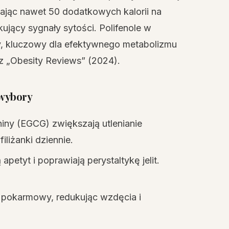
lając nawet 50 dodatkowych kalorii na
kujący sygnały sytości. Polifenole w
wy, kluczowy dla efektywnego metabolizmu
z „Obesity Reviews” (2024).
 wybory
hiny (EGCG) zwiększają utlenianie
iliżanki dziennie.
 apetyt i poprawiają perystaltykę jelit.
d pokarmowy, redukując wzdęcia i