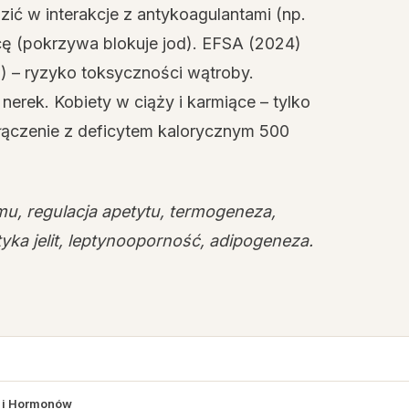
ć w interakcje z antykoagulantami (np.
ycę (pokrzywa blokuje jod). EFSA (2024)
 – ryzyko toksyczności wątroby.
 nerek. Kobiety w ciąży i karmiące – tylko
połączenie z deficytem kalorycznym 500
u, regulacja apetytu, termogeneza,
ltyka jelit, leptynooporność, adipogeneza.
u i Hormonów