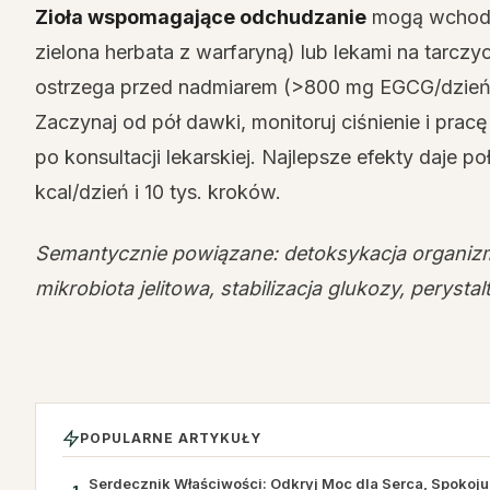
Zioła wspomagające odchudzanie
mogą wchodzi
zielona herbata z warfaryną) lub lekami na tarcz
ostrzega przed nadmiarem (>800 mg EGCG/dzień)
Zaczynaj od pół dawki, monitoruj ciśnienie i pracę
po konsultacji lekarskiej. Najlepsze efekty daje 
kcal/dzień i 10 tys. kroków.
Semantycznie powiązane: detoksykacja organizm
mikrobiota jelitowa, stabilizacja glukozy, perysta
POPULARNE ARTYKUŁY
Serdecznik Właściwości: Odkryj Moc dla Serca, Spokoj
1