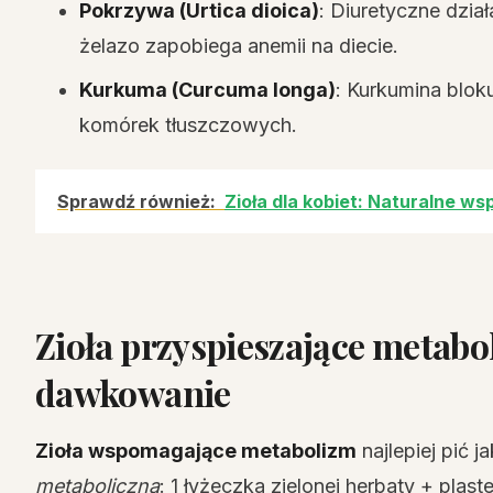
Pokrzywa (Urtica dioica)
: Diuretyczne dzi
żelazo zapobiega anemii na diecie.
Kurkuma (Curcuma longa)
: Kurkumina blo
komórek tłuszczowych.
Sprawdź również:
Zioła dla kobiet: Naturalne w
Zioła przyspieszające metabo
dawkowanie
Zioła wspomagające metabolizm
najlepiej pić j
metaboliczną
: 1 łyżeczka zielonej herbaty + plas