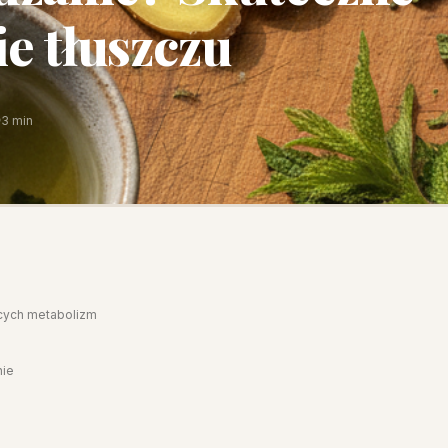
ie tłuszczu
3 min
cych metabolizm
nie