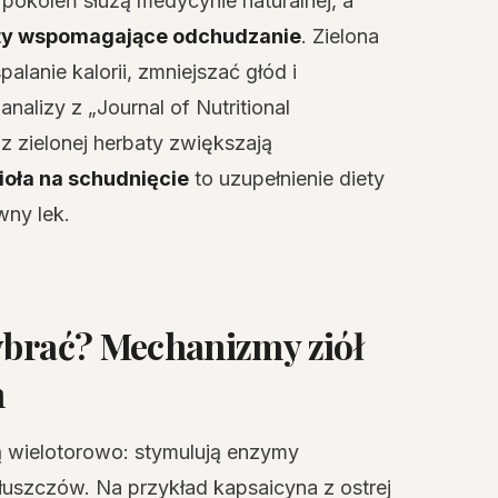
 pokoleń służą medycynie naturalnej, a
kty wspomagające odchudzanie
. Zielona
lanie kalorii, zmniejszać głód i
nalizy z „Journal of Nutritional
z zielonej herbaty zwiększają
ioła na schudnięcie
to uzupełnienie diety
wny lek.
wybrać? Mechanizmy
ziół
m
ą wielotorowo: stymulują enzymy
tłuszczów. Na przykład kapsaicyna z ostrej