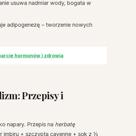
ałanie usuwa nadmiar wody, bogata w
kuje adipogenezę – tworzenie nowych
sparcie hormonów i zdrowia
lizm
: Przepisy i
ako napary. Przepis na
herbatę
ter imbiru + szczypta cayenne + sok z ½