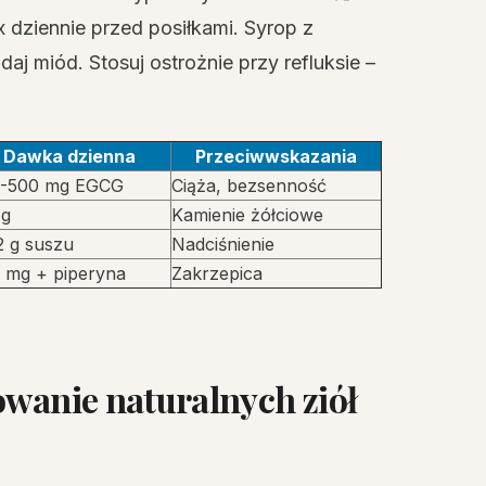
x dziennie przed posiłkami. Syrop z
daj miód. Stosuj ostrożnie przy refluksie –
Dawka dzienna
Przeciwwskazania
-500 mg EGCG
Ciąża, bezsenność
 g
Kamienie żółciowe
2 g suszu
Nadciśnienie
 mg + piperyna
Zakrzepica
sowanie
naturalnych ziół