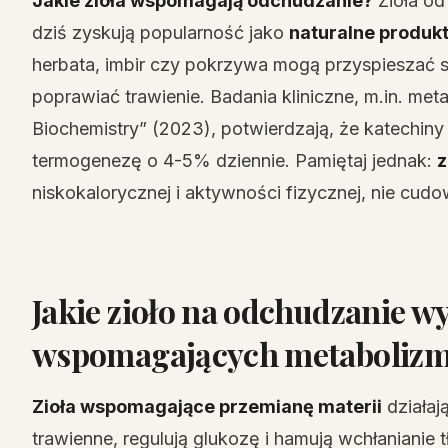
Jakie zioła wspomagają odchudzanie?
Zioła od
dziś zyskują popularność jako
naturalne produ
herbata, imbir czy pokrzywa mogą przyspieszać spa
poprawiać trawienie. Badania kliniczne, m.in. metaa
Biochemistry” (2023), potwierdzają, że katechiny 
termogenezę o 4-5% dziennie. Pamiętaj jednak:
z
niskokalorycznej i aktywności fizycznej, nie cudo
Jakie zioło na odchudzanie 
wspomagających metaboliz
Zioła wspomagające przemianę materii
działaj
trawienne, regulują glukozę i hamują wchłanianie 