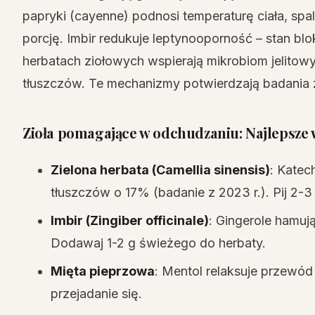
papryki (cayenne) podnosi temperaturę ciała, spa
porcję. Imbir redukuje leptynooporność – stan blo
herbatach ziołowych wspierają mikrobiom jelito
tłuszczów. Te mechanizmy potwierdzają badania 
Zioła pomagające w odchudzaniu
: Najlepsze
Zielona herbata (Camellia sinensis)
: Katec
tłuszczów o 17% (badanie z 2023 r.). Pij 2-3 f
Imbir (Zingiber officinale)
: Gingerole hamują
Dodawaj 1-2 g świeżego do herbaty.
Mięta pieprzowa
: Mentol relaksuje przewó
przejadanie się.