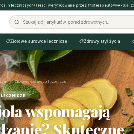
roślin leczniczych
Treści weryfikowane przez fitoterapeutów
Aktuali
📋
Ziołowe surowce lecznicze
📋
Zdrowy styl życia
zyn
›
Ziołowe surowce lecznicze
 LECZNICZE
zioła wspomagają
zanie? Skuteczne