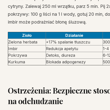
cytryny. Zalewaj 250 ml wrzątku, parz 5 min. Pij 2
pokrzywy: 100 g liści na 1 l wody, gotuj 20 min, do
imbir może podrażniać błonę śluzową.
Zioło
Działanie
Zielona herbata
+17% spalanie tłuszczu
300
Imbir
Redukcja apetytu
1-4
Pokrzywa
Detoks, diureza
6-1
Kurkuma
Blokada adipogenezy
500
Ostrzeżenia: Bezpieczne sto
na odchudzanie