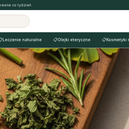
zowane co tydzień
📋
Leczenie naturalne
📋
Olejki eteryczne
📋
Kosmetyki 