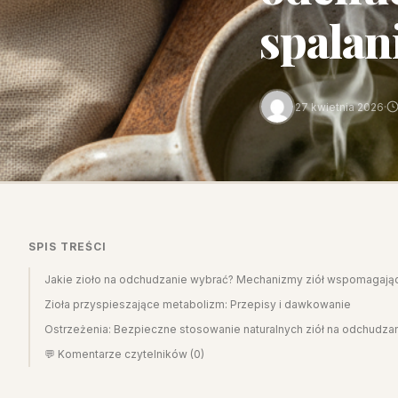
spalan
27 kwietnia 2026
·
SPIS TREŚCI
Jakie zioło na odchudzanie wybrać? Mechanizmy ziół wspomagają
Zioła przyspieszające metabolizm: Przepisy i dawkowanie
Ostrzeżenia: Bezpieczne stosowanie naturalnych ziół na odchudza
💬 Komentarze czytelników (0)