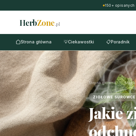
150+ opisanych 
Herb
Zone
.pl
Strona główna
💡
Ciekawostki
📋
Poradnik
Strona główna
›
Maga
ZIOŁOWE SUROWCE
Jakie 
odchud