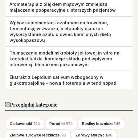
Aromaterapia z olejkiem miętowym zmniejsza
majaczenie pooperacyjne u starszych pacjentów
Wpływ suplementacji azotanem na trawienie,
fermentację w żwaczu, metabolity osocza i
wykorzystanie azotu u owiec karmionych dietą
wysokopaszową
Tłumaczenie modeli mikrobioty jelitowej in vitro na
kontekst ludzki: korelacje składu pod wpływem
interwencji błonnikiem pokarmowym
Ekstrakt z Lepidium sativum wzbogacony w
glukotropajolinę – nowa fito­terapia w tendinopatii
Przeglądaj kategorie
Ciekawostki
1144
Poradnik
874
Rośliny lecznicze
545
Ziołowe surowce lecznicze
193
Zdrowy styl życia
90