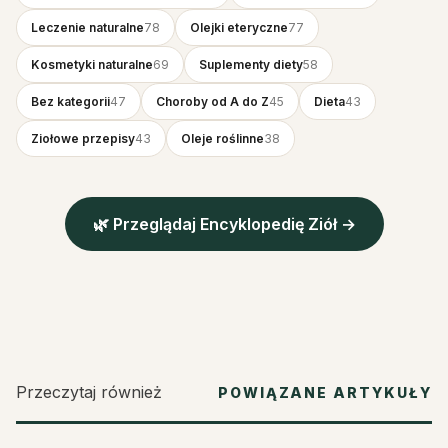
Leczenie naturalne
78
Olejki eteryczne
77
Kosmetyki naturalne
69
Suplementy diety
58
Bez kategorii
47
Choroby od A do Z
45
Dieta
43
Ziołowe przepisy
43
Oleje roślinne
38
🌿 Przeglądaj Encyklopedię Ziół →
Przeczytaj również
POWIĄZANE ARTYKUŁY