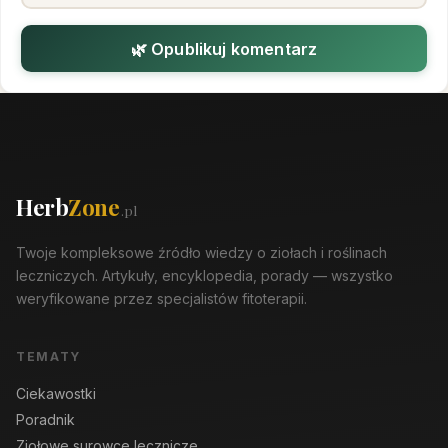
🌿 Opublikuj komentarz
Herb
Zone
.pl
Twoje kompleksowe źródło wiedzy o ziołach i roślinach
leczniczych. Artykuły, encyklopedia, porady — wszystko
weryfikowane przez specjalistów fitoterapii.
TEMATY
Ciekawostki
Poradnik
Ziołowe surowce lecznicze