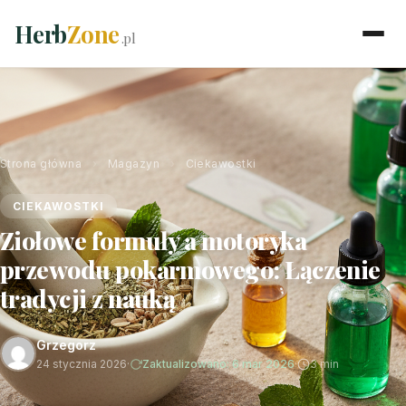
Herb
Zone
.pl
Strona główna
›
Magazyn
›
Ciekawostki
CIEKAWOSTKI
Ziołowe formuły a motoryka
przewodu pokarmowego: Łączenie
tradycji z nauką
Grzegorz
24 stycznia 2026
·
Zaktualizowano: 6 mar 2026
·
3 min