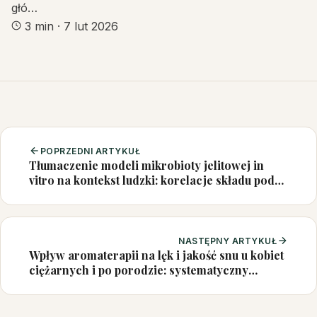
głó…
3 min
·
7 lut 2026
POPRZEDNI ARTYKUŁ
Tłumaczenie modeli mikrobioty jelitowej in
vitro na kontekst ludzki: korelacje składu pod
wpływem interwencji błonnikiem pokarmowym
NASTĘPNY ARTYKUŁ
Wpływ aromaterapii na lęk i jakość snu u kobiet
ciężarnych i po porodzie: systematyczny
przegląd i metaanaliza