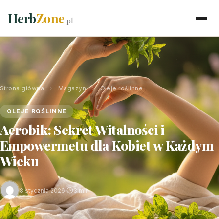
Herb
Zone
.pl
Strona główna
›
Magazyn
›
Oleje roślinne
OLEJE ROŚLINNE
Aerobik: Sekret Witalności i
Empowermetu dla Kobiet w Każdym
Wieku
8 stycznia 2026
·
3 min