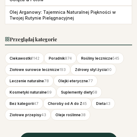
Olej Arganowy: Tajemnica Naturalnej Piękności w
Twojej Rutynie Pielęgnacyjnej
Przeglądaj kategorie
Ciekawostki
1142
Poradnik
874
Rośliny lecznicze
545
Ziołowe surowce lecznicze
193
Zdrowy styl życia
90
Leczenie naturalne
78
Olejki eteryczne
77
Kosmetyki naturalne
69
Suplementy diety
58
Bez kategorii
47
Choroby od A do Z
45
Dieta
43
Ziołowe przepisy
43
Oleje roślinne
38