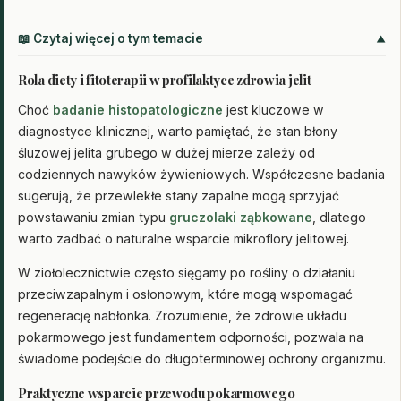
📖 Czytaj więcej o tym temacie
Rola diety i fitoterapii w profilaktyce zdrowia jelit
Choć
badanie histopatologiczne
jest kluczowe w
diagnostyce klinicznej, warto pamiętać, że stan błony
śluzowej jelita grubego w dużej mierze zależy od
codziennych nawyków żywieniowych. Współczesne badania
sugerują, że przewlekłe stany zapalne mogą sprzyjać
powstawaniu zmian typu
gruczolaki ząbkowane
, dlatego
warto zadbać o naturalne wsparcie mikroflory jelitowej.
W ziołolecznictwie często sięgamy po rośliny o działaniu
przeciwzapalnym i osłonowym, które mogą wspomagać
regenerację nabłonka. Zrozumienie, że zdrowie układu
pokarmowego jest fundamentem odporności, pozwala na
świadome podejście do długoterminowej ochrony organizmu.
Praktyczne wsparcie przewodu pokarmowego