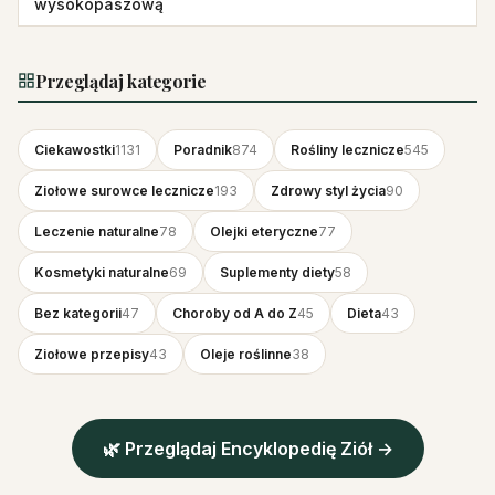
wysokopaszową
Przeglądaj kategorie
Ciekawostki
1131
Poradnik
874
Rośliny lecznicze
545
Ziołowe surowce lecznicze
193
Zdrowy styl życia
90
Leczenie naturalne
78
Olejki eteryczne
77
Kosmetyki naturalne
69
Suplementy diety
58
Bez kategorii
47
Choroby od A do Z
45
Dieta
43
Ziołowe przepisy
43
Oleje roślinne
38
🌿 Przeglądaj Encyklopedię Ziół →