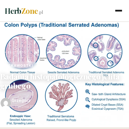
Herb
Zone
.pl
Strona główna
›
Magazyn
›
Ciekawostki
CIEKAWOSTKI
Badania histopatologicznego jelita
grubego
Grzegorz
6 stycznia 2026
·
2 min