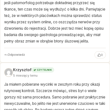
jeśli patomorfolog potrzebuje dokładniej przyjrzeć się
tkance, ten czas może się wydłużyć o kilka dni. Pamiętajcie
też, że w niektórych placówkach można sprawdzić status
wyniku przez system online, co oszczędza nerwów przy
dzwonieniu do rejestracji. Dobrze jest też mieć kopię opisu
badania dla swojego gastrologa prowadzącego, aby miał
pełny obraz zmian w obrębie błony śluzowej jelita.
Odpowiedz
0
Krzysztof
🌿 CZYTELNIK
5 miesięcy temu
Ja miałem pobierane wycinki w zeszłym roku przy okazji
rutynowej kontroli. Szczerze mówiąc, stres był o wiele
gorszy niż sama procedura. Samo pobranie jest praktycznie
niewyczuwalne, bo jelito nie jest unerwione czuciowo w taki
sposób jak skóra. Po badaniu przez jeden dzień czułem