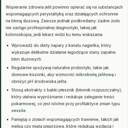
Wspieranie zdrowia jelit powinno opierać się na substancjach
wspomagających perystaltykę oraz działających ochronnie
na błonę śluzową. Zawsze jednak podkreślamy: żadne zioło
nie zastąpi profesjonalnej diagnostyki, takiej jak
kolonoskopia, jeśli lekarz widzi ku temu wskazania.
Wprowadź do diety napary z kwiatu nagietka, który
wykazuje delikatne działanie łagodzące stany zapalne
błon śluzowych.
Regularnie spożywaj naturalne probiotyki, takie jak
domowe kiszonki, aby wzmocnić
mikrobiotę jelitową
i
obniżyć pH środowiska jelita.
Stosuj ekstrakty z babki płesznik (błonnik rozpuszczalny),
który ułatwia wypróżnianie i redukuje zaleganie treści
pokarmowej, co jest istotne przy profilaktyce zmian typu
sessile
.
Pamiętaj o ziołach wspomagających trawienie, takich jak
melisa czy mięta pieprzowa, które redukują wzdęcia i