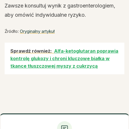
Zawsze konsultuj wynik z gastroenterologiem,
aby omówić indywidualne ryzyko.
Źródło:
Oryginalny artykuł
Sprawdź również:
Alfa-ketoglutaran poprawia
kontrolę glukozy i chroni kluczowe białka w
tkance tłuszczowej myszy z cukrzycą