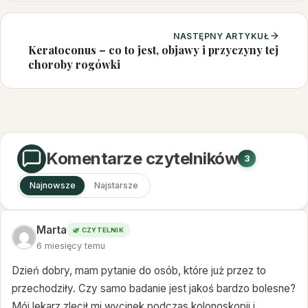
NASTĘPNY ARTYKUŁ
Keratoconus – co to jest, objawy i przyczyny tej
choroby rogówki
Komentarze czytelników
3
Najnowsze
Najstarsze
Marta
🌿 CZYTELNIK
6 miesięcy temu
Dzień dobry, mam pytanie do osób, które już przez to
przechodziły. Czy samo badanie jest jakoś bardzo bolesne?
Mój lekarz zlecił mi wycinek podczas kolonoskopii i