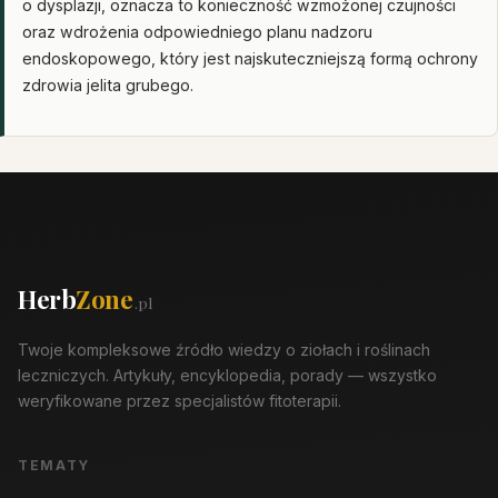
o dysplazji, oznacza to konieczność wzmożonej czujności
oraz wdrożenia odpowiedniego planu nadzoru
endoskopowego, który jest najskuteczniejszą formą ochrony
zdrowia jelita grubego.
Herb
Zone
.pl
Twoje kompleksowe źródło wiedzy o ziołach i roślinach
leczniczych. Artykuły, encyklopedia, porady — wszystko
weryfikowane przez specjalistów fitoterapii.
TEMATY