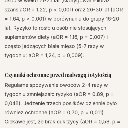
osób w wieku 21-25 lat (skorygowane iloraz
szans aOR = 1,22, p < 0,001) oraz 26-30 lat (aOR
= 1,64, p < 0,001) w porównaniu do grupy 16-20
lat. Ryzyko to rosło u osób nie stosujących
suplementów diety (aOR = 1,16, p = 0,007) i
często jedzących białe mięso (5-7 razy w
tygodniu; aOR = 1,24, p = 0,009).
Czynniki ochronne przed nadwagą i otyłością
Regularne spożywanie owoców 2-4 razy w
tygodniu zmniejszało ryzyko (aOR = 0,89, p =
0,048). Jedzenie trzech posiłków dziennie było
również ochronne (aOR = 0,70, p = 0,011).
Ciekawe jest, że brak cukrzycy (aOR = 0,58, p =