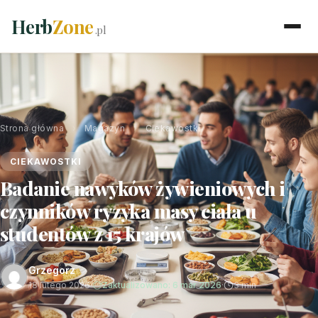
Herb
Zone
.pl
Strona główna
›
Magazyn
›
Ciekawostki
CIEKAWOSTKI
Badanie nawyków żywieniowych i
czynników ryzyka masy ciała u
studentów z 15 krajów
Grzegorz
18 lutego 2026
·
Zaktualizowano: 6 mar 2026
·
3 min