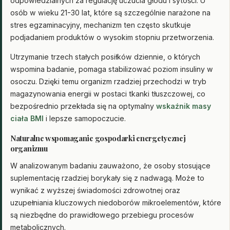
odpowiedzialnych za regulację uczucia głodu i sytości. U
osób w wieku 21-30 lat, które są szczególnie narażone na
stres egzaminacyjny, mechanizm ten często skutkuje
podjadaniem produktów o wysokim stopniu przetworzenia.
Utrzymanie trzech stałych posiłków dziennie, o których
wspomina badanie, pomaga stabilizować poziom insuliny w
osoczu. Dzięki temu organizm rzadziej przechodzi w tryb
magazynowania energii w postaci tkanki tłuszczowej, co
bezpośrednio przekłada się na optymalny
wskaźnik masy
ciała BMI
i lepsze samopoczucie.
Naturalne wspomaganie gospodarki energetycznej
organizmu
W analizowanym badaniu zauważono, że osoby stosujące
suplementację rzadziej borykały się z nadwagą. Może to
wynikać z wyższej świadomości zdrowotnej oraz
uzupełniania kluczowych niedoborów mikroelementów, które
są niezbędne do prawidłowego przebiegu procesów
metabolicznych.