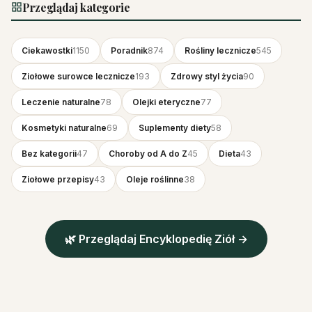
Przeglądaj kategorie
Ciekawostki
1150
Poradnik
874
Rośliny lecznicze
545
Ziołowe surowce lecznicze
193
Zdrowy styl życia
90
Leczenie naturalne
78
Olejki eteryczne
77
Kosmetyki naturalne
69
Suplementy diety
58
Bez kategorii
47
Choroby od A do Z
45
Dieta
43
Ziołowe przepisy
43
Oleje roślinne
38
🌿 Przeglądaj Encyklopedię Ziół →