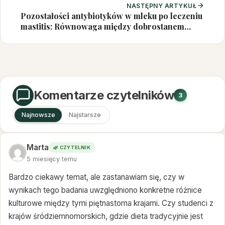
NASTĘPNY ARTYKUŁ
Pozostałości antybiotyków w mleku po leczeniu
mastitis: Równowaga między dobrostanem
zwierząt a ryzykiem dla One Health
Komentarze czytelników
3
Najnowsze
Najstarsze
Marta
🌿 CZYTELNIK
5 miesięcy temu
Bardzo ciekawy temat, ale zastanawiam się, czy w
wynikach tego badania uwzględniono konkretne różnice
kulturowe między tymi piętnastoma krajami. Czy studenci z
krajów śródziemnomorskich, gdzie dieta tradycyjnie jest