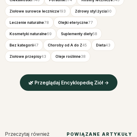
Ziołowe surowce lecznicze
193
Zdrowy styl życia
90
Leczenie naturalne
78
Olejki eteryczne
77
Kosmetyki naturalne
69
Suplementy diety
58
Bez kategorii
47
Choroby od A do Z
45
Dieta
43
Ziołowe przepisy
43
Oleje roślinne
38
🌿 Przeglądaj Encyklopedię Ziół →
Przeczytaj również
POWIĄZANE ARTYKUŁY