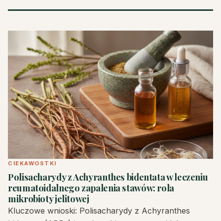
CIEKAWOSTKI
Polisacharydy z Achyranthes bidentata w leczeniu
reumatoidalnego zapalenia stawów: rola
mikrobioty jelitowej
Kluczowe wnioski: Polisacharydy z Achyranthes