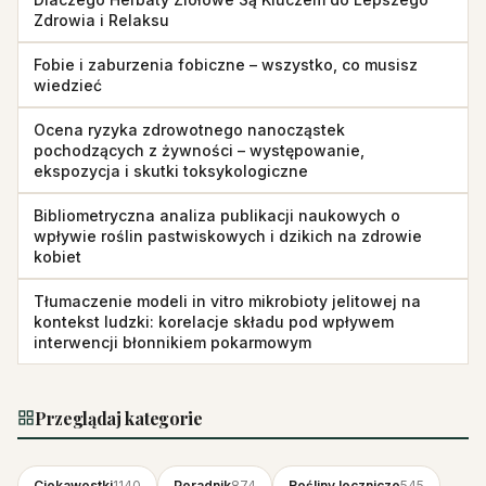
Zdrowia i Relaksu
Fobie i zaburzenia fobiczne – wszystko, co musisz
wiedzieć
Ocena ryzyka zdrowotnego nanocząstek
pochodzących z żywności – występowanie,
ekspozycja i skutki toksykologiczne
Bibliometryczna analiza publikacji naukowych o
wpływie roślin pastwiskowych i dzikich na zdrowie
kobiet
Tłumaczenie modeli in vitro mikrobioty jelitowej na
kontekst ludzki: korelacje składu pod wpływem
interwencji błonnikiem pokarmowym
Przeglądaj kategorie
Ciekawostki
1140
Poradnik
874
Rośliny lecznicze
545