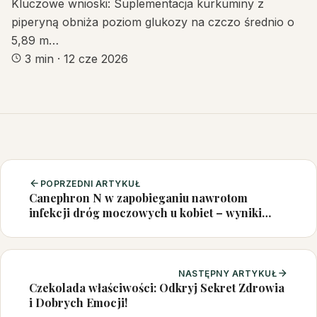
Kluczowe wnioski: Suplementacja kurkuminy z
piperyną obniża poziom glukozy na czczo średnio o
5,89 m…
3 min
·
12 cze 2026
POPRZEDNI ARTYKUŁ
Canephron N w zapobieganiu nawrotom
infekcji dróg moczowych u kobiet – wyniki
badania klinicznego
NASTĘPNY ARTYKUŁ
Czekolada właściwości: Odkryj Sekret Zdrowia
i Dobrych Emocji!