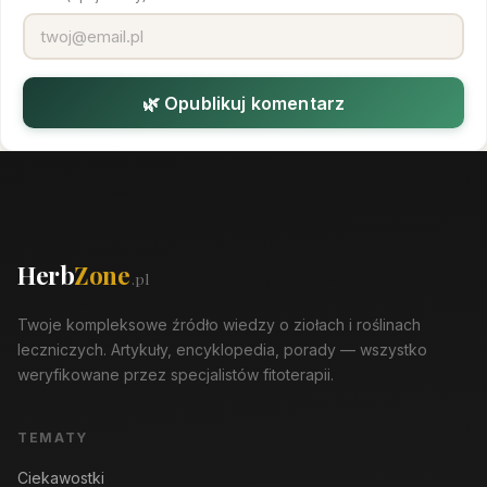
🌿 Opublikuj komentarz
Herb
Zone
.pl
Twoje kompleksowe źródło wiedzy o ziołach i roślinach
leczniczych. Artykuły, encyklopedia, porady — wszystko
weryfikowane przez specjalistów fitoterapii.
TEMATY
Ciekawostki