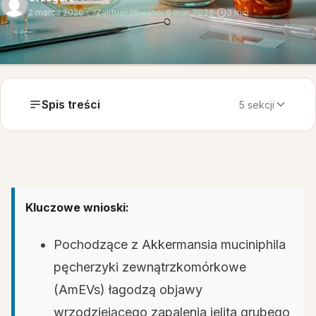
2 marca 2026
·
Zaktualizowano: 6 mar 2026
·
3 min
Spis treści
5 sekcji
Kluczowe wnioski:
Pochodzące z Akkermansia muciniphila
pęcherzyki zewnątrzkomórkowe
(AmEVs) łagodzą objawy
wrzodziejącego zapalenia jelita grubego