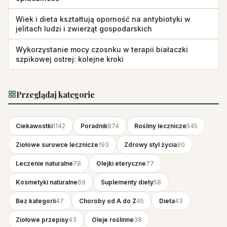
Wiek i dieta kształtują oporność na antybiotyki w
jelitach ludzi i zwierząt gospodarskich
Wykorzystanie mocy czosnku w terapii białaczki
szpikowej ostrej: kolejne kroki
Przeglądaj kategorie
Ciekawostki
1142
Poradnik
874
Rośliny lecznicze
545
Ziołowe surowce lecznicze
193
Zdrowy styl życia
90
Leczenie naturalne
78
Olejki eteryczne
77
Kosmetyki naturalne
69
Suplementy diety
58
Bez kategorii
47
Choroby od A do Z
45
Dieta
43
Ziołowe przepisy
43
Oleje roślinne
38