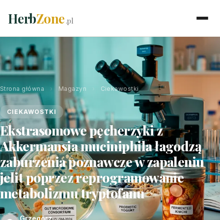
Herb
Zone
.pl
Strona główna
›
Magazyn
›
Ciekawostki
CIEKAWOSTKI
Ekstrasomowe pęcherzyki z
Akkermansia muciniphila łagodzą
zaburzenia poznawcze w zapaleniu
jelit poprzez reprogramowanie
metabolizmu tryptofanu
Grzegorz