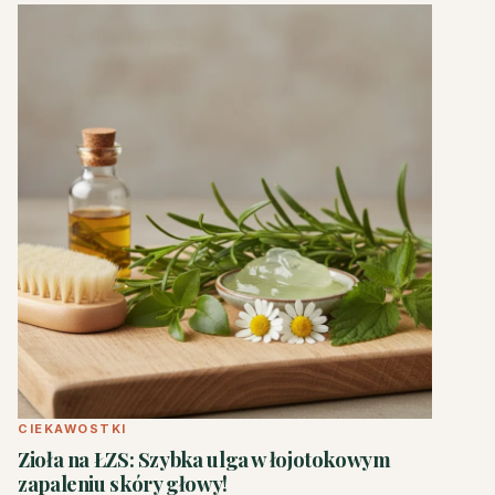
CIEKAWOSTKI
Zioła na ŁZS: Szybka ulga w łojotokowym
zapaleniu skóry głowy!