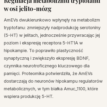
Regulacja metabolizmu tryptofanu
w osi jelito-mózg
AmEVs dwukierunkowo wpłynęły na metabolizm
tryptofanu: zmniejszyły nadprodukcję serotoniny
(5-HT) w jelitach, jednocześnie przywracając jej
poziom i ekspresję receptora 5-HT1A w
hipokampie. To poprawiło plastyczność
synaptyczną i zwiększyło ekspresję BDNF,
czynnika neurotroficznego kluczowego dla
pamięci. Proteomika potwierdziła, że AmEVs
dostarczają do neuronów hipokampu regulatorów
metabolicznych, w tym białka Amuc_1100, które
wspiera produkcję 5-HT.