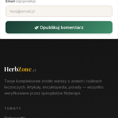
Email
(opcjonalny)
🌿 Opublikuj komentarz
Herb
Zone
.pl
Twoje kompleksowe źródło wiedzy o ziołach i roślinach
leczniczych. Artykuły, encyklopedia, porady — wszystko
weryfikowane przez specjalistów fitoterapii.
TEMATY