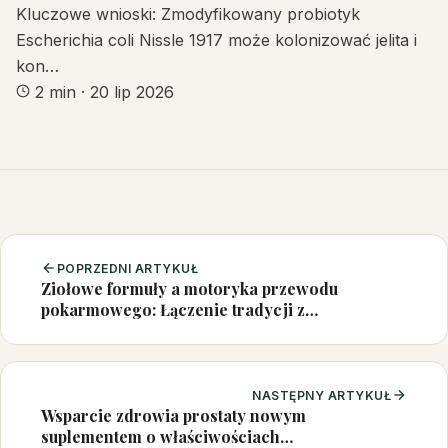
Kluczowe wnioski: Zmodyfikowany probiotyk
Escherichia coli Nissle 1917 może kolonizować jelita i
kon…
2 min
·
20 lip 2026
POPRZEDNI ARTYKUŁ
Ziołowe formuły a motoryka przewodu
pokarmowego: Łączenie tradycji z
mechanistycznymi spostrzeżeniami
NASTĘPNY ARTYKUŁ
Wsparcie zdrowia prostaty nowym
suplementem o właściwościach