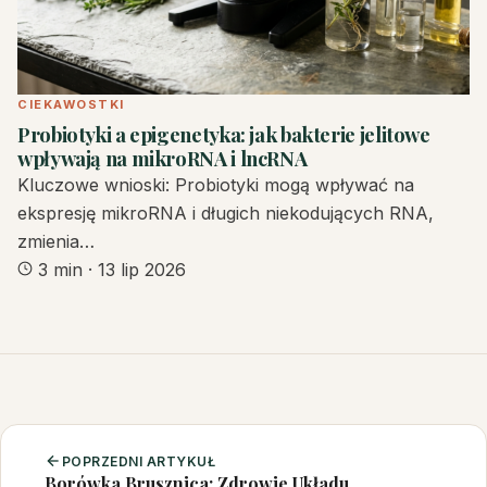
CIEKAWOSTKI
Probiotyki a epigenetyka: jak bakterie jelitowe
wpływają na mikroRNA i lncRNA
Kluczowe wnioski: Probiotyki mogą wpływać na
ekspresję mikroRNA i długich niekodujących RNA,
zmienia…
3 min
·
13 lip 2026
POPRZEDNI ARTYKUŁ
Borówka Brusznica: Zdrowie Układu