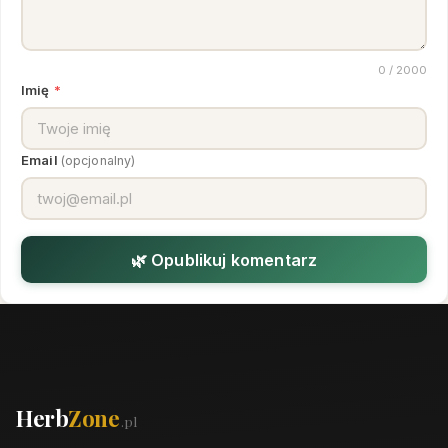
0
/ 2000
Imię
*
Email
(opcjonalny)
🌿 Opublikuj komentarz
Herb
Zone
.pl