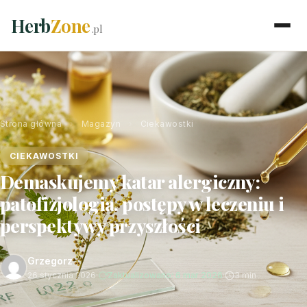
Herb
Zone
.pl
Strona główna
›
Magazyn
›
Ciekawostki
CIEKAWOSTKI
Demaskujemy katar alergiczny:
patofizjologia, postępy w leczeniu i
perspektywy przyszłości
Grzegorz
26 stycznia 2026
·
Zaktualizowano: 6 mar 2026
·
3 min