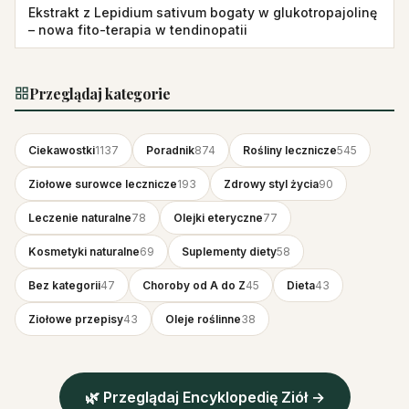
Ekstrakt z Lepidium sativum bogaty w glukotropajolinę
– nowa fito-terapia w tendinopatii
Przeglądaj kategorie
Ciekawostki
1137
Poradnik
874
Rośliny lecznicze
545
Ziołowe surowce lecznicze
193
Zdrowy styl życia
90
Leczenie naturalne
78
Olejki eteryczne
77
Kosmetyki naturalne
69
Suplementy diety
58
Bez kategorii
47
Choroby od A do Z
45
Dieta
43
Ziołowe przepisy
43
Oleje roślinne
38
🌿 Przeglądaj Encyklopedię Ziół →