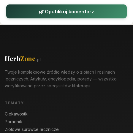
🌿 Opublikuj komentarz
Herb
Zone
.pl
Twoje kompleksowe źródło wiedzy o ziołach i roślinach
leczniczych. Artykuły, encyklopedia, porady — wszystko
weryfikowane przez specjalistów fitoterapii.
TEMATY
Ciekawostki
Poradnik
Ziołowe surowce lecznicze