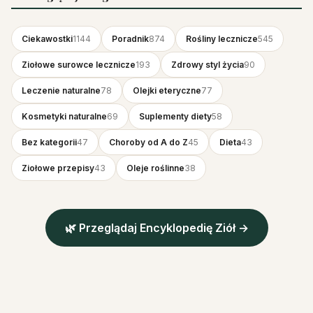
Ciekawostki
1144
Poradnik
874
Rośliny lecznicze
545
Ziołowe surowce lecznicze
193
Zdrowy styl życia
90
Leczenie naturalne
78
Olejki eteryczne
77
Kosmetyki naturalne
69
Suplementy diety
58
Bez kategorii
47
Choroby od A do Z
45
Dieta
43
Ziołowe przepisy
43
Oleje roślinne
38
🌿 Przeglądaj Encyklopedię Ziół →