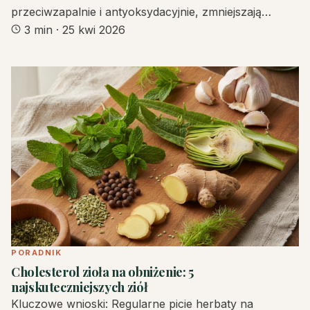
przeciwzapalnie i antyoksydacyjnie, zmniejszają…
3 min
·
25 kwi 2026
PORADNIK
Cholesterol zioła na obniżenie: 5
najskuteczniejszych ziół
Kluczowe wnioski: Regularne picie herbaty na