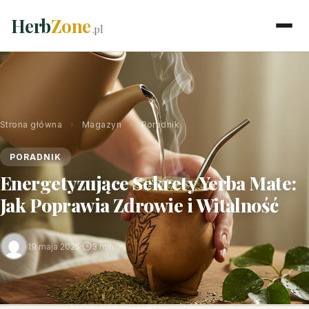
Herb
Zone
.pl
Strona główna
›
Magazyn
›
Poradnik
PORADNIK
Energetyzujące Sekrety Yerba Mate:
Jak Poprawia Zdrowie i Witalność
19 maja 2025
·
3 min