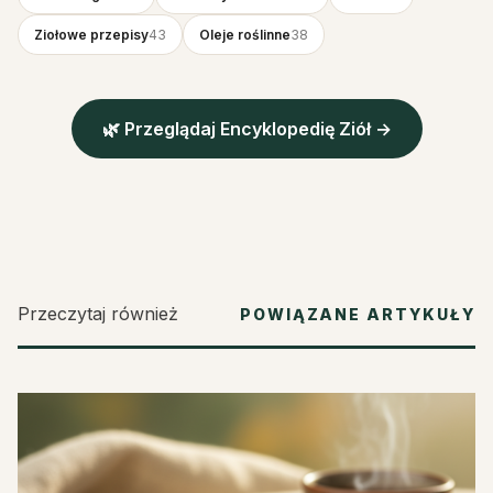
Ziołowe przepisy
43
Oleje roślinne
38
🌿 Przeglądaj Encyklopedię Ziół →
Przeczytaj również
POWIĄZANE ARTYKUŁY