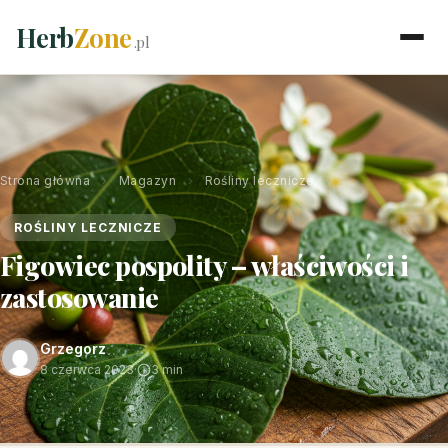
Herb
Zone
.pl
Strona główna
›
Magazyn
›
Rośliny lecznicze
ROŚLINY LECZNICZE
Figowiec pospolity – właściwości i
zastosowanie
Grzegorz
8 czerwca 2023
·
3 min