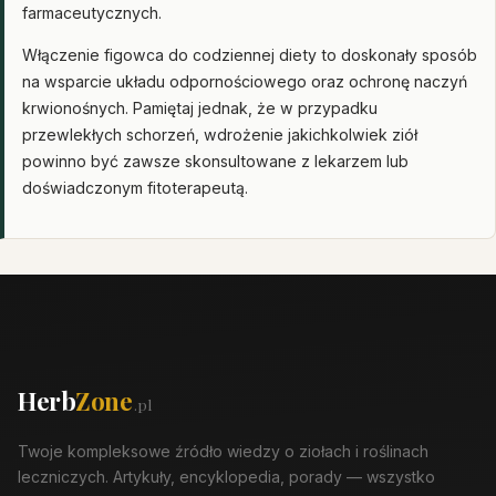
farmaceutycznych.
Włączenie figowca do codziennej diety to doskonały sposób
na wsparcie układu odpornościowego oraz ochronę naczyń
krwionośnych. Pamiętaj jednak, że w przypadku
przewlekłych schorzeń, wdrożenie jakichkolwiek ziół
powinno być zawsze skonsultowane z lekarzem lub
doświadczonym fitoterapeutą.
Herb
Zone
.pl
Twoje kompleksowe źródło wiedzy o ziołach i roślinach
leczniczych. Artykuły, encyklopedia, porady — wszystko