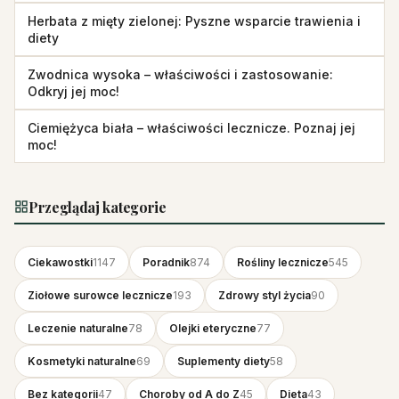
Herbata z mięty zielonej: Pyszne wsparcie trawienia i
diety
Zwodnica wysoka – właściwości i zastosowanie:
Odkryj jej moc!
Ciemiężyca biała – właściwości lecznicze. Poznaj jej
moc!
Przeglądaj kategorie
Ciekawostki
1147
Poradnik
874
Rośliny lecznicze
545
Ziołowe surowce lecznicze
193
Zdrowy styl życia
90
Leczenie naturalne
78
Olejki eteryczne
77
Kosmetyki naturalne
69
Suplementy diety
58
Bez kategorii
47
Choroby od A do Z
45
Dieta
43