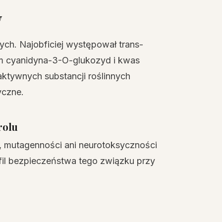
w
h. Najobficiej występował trans-
im cyanidyna-3-O-glukozyd i kwas
ktywnych substancji roślinnych
yczne.
rolu
i, mutagenności ani neurotoksyczności
ofil bezpieczeństwa tego związku przy