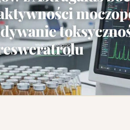
aktywności moczopę
dywanie toksycznoś
resweratrolu
Zaktualizowano: 6 mar 2026
·
3 min