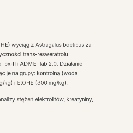
HE) wyciąg z Astragalus boeticus za
czności trans-resweratrolu
oTox-II i ADMETlab 2.0. Działanie
c je na grupy: kontrolną (woda
g/kg) i EtOHE (300 mg/kg).
alizy stężeń elektrolitów, kreatyniny,