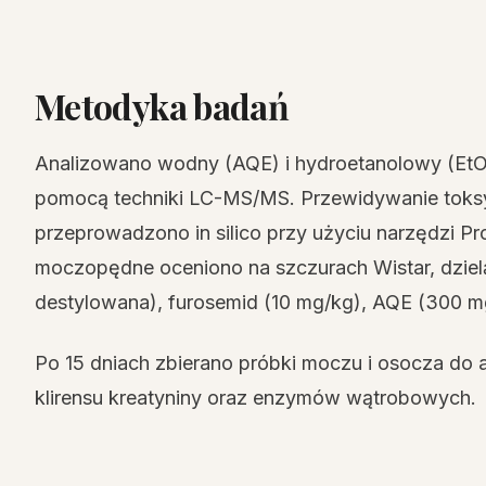
Metodyka badań
Analizowano wodny (AQE) i hydroetanolowy (EtO
pomocą techniki LC-MS/MS. Przewidywanie toksy
przeprowadzono in silico przy użyciu narzędzi Pr
moczopędne oceniono na szczurach Wistar, dzielą
destylowana), furosemid (10 mg/kg), AQE (300 m
Po 15 dniach zbierano próbki moczu i osocza do an
klirensu kreatyniny oraz enzymów wątrobowych.