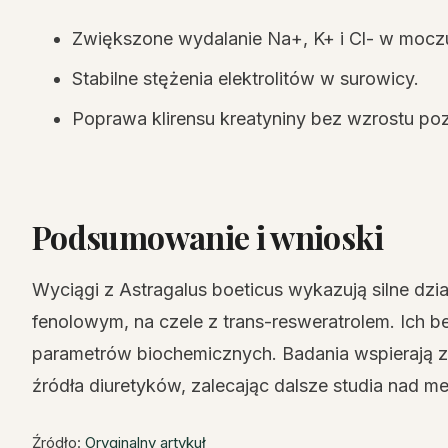
Zwiększone wydalanie Na+, K+ i Cl- w mocz
Stabilne stężenia elektrolitów w surowicy.
Poprawa klirensu kreatyniny bez wzrostu poz
Podsumowanie i wnioski
Wyciągi z Astragalus boeticus wykazują silne dz
fenolowym, na czele z trans-resweratrolem. Ich 
parametrów biochemicznych. Badania wspierają za
źródła diuretyków, zalecając dalsze studia nad m
Źródło:
Oryginalny artykuł