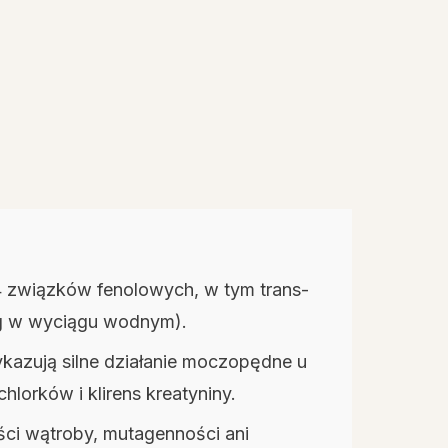
14 związków fenolowych, w tym trans-
g/g w wyciągu wodnym).
kazują silne działanie moczopędne u
lorków i klirens kreatyniny.
ści wątroby, mutagenności ani