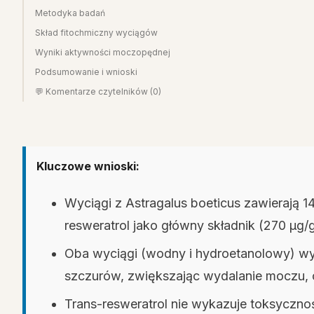
Metodyka badań
Skład fitochmiczny wyciągów
Wyniki aktywności moczopędnej
Podsumowanie i wnioski
💬 Komentarze czytelników (0)
Kluczowe wnioski:
Wyciągi z Astragalus boeticus zawierają 
resweratrol jako główny składnik (270 µ
Oba wyciągi (wodny i hydroetanolowy) wy
szczurów, zwiększając wydalanie moczu, ch
Trans-resweratrol nie wykazuje toksyczno