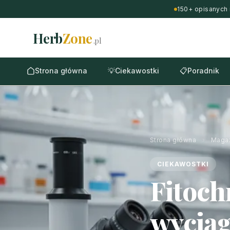
150+ opisanych 
Herb
Zone
.pl
Strona główna
💡
Ciekawostki
📋
Poradnik
Strona główna
›
Maga
CIEKAWOSTKI
Fitoch
wyciąg