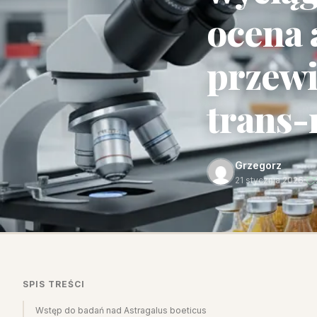
ocena 
przewi
trans-
Grzegorz
21 stycznia 2026
·
SPIS TREŚCI
Wstęp do badań nad Astragalus boeticus