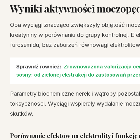
Wyniki aktywności moczopę
Oba wyciągi znacząco zwiększyły objętość moczu
kreatyniny w porównaniu do grupy kontrolnej. Efe
furosemidu, bez zaburzeń równowagi elektrolitow
Sprawdź również:
Zrównoważona valorizacja ce
sosny: od zielonej ekstrakcji do zastosowań pr
Parametry biochemiczne nerek i wątroby pozostały
toksyczności. Wyciągi wspierały wydalanie moczn
skutków.
Porównanie efektów na elektrolity i funkcję