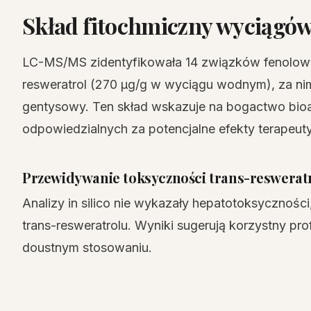
Skład fitochmiczny wyciągó
LC-MS/MS zidentyfikowała 14 związków fenolowyc
resweratrol (270 µg/g w wyciągu wodnym), za n
gentysowy. Ten skład wskazuje na bogactwo bioa
odpowiedzialnych za potencjalne efekty terapeut
Przewidywanie toksyczności trans-reswerat
Analizy in silico nie wykazały hepatotoksycznośc
trans-resweratrolu. Wyniki sugerują korzystny pr
doustnym stosowaniu.