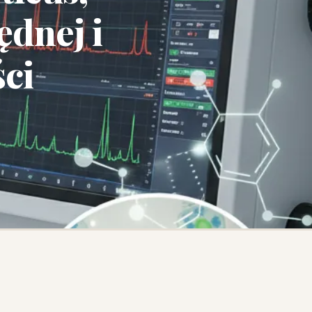
dnej i
ci