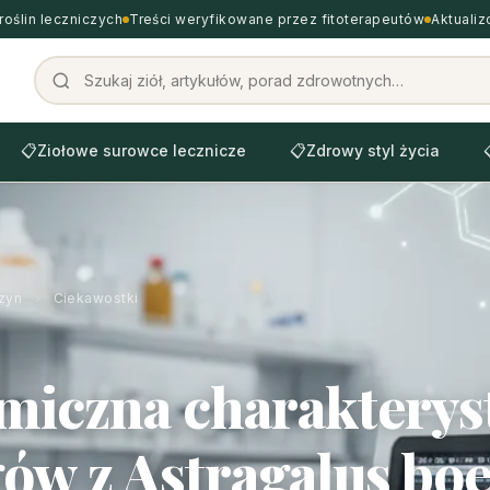
roślin leczniczych
Treści weryfikowane przez fitoterapeutów
Aktuali
📋
Ziołowe surowce lecznicze
📋
Zdrowy styl życia
zyn
›
Ciekawostki
miczna charakterys
ów z Astragalus boe