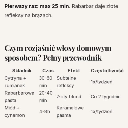
Pierwszy raz: max 25 min
. Rabarbar daje złote
refleksy na brązach.
Czym rozjaśnić włosy domowym
sposobem? Pełny przewodnik
Składnik
Czas
Efekt
Częstotliwość
Cytryna +
30-60
Subtelne
1x/tydzień
rumianek
min
refleksy
Rabarbarowa
20-40
Złoty blond
Co 2 tygodnie
pasta
min
Miód +
Karamelowe
4-8h
1x/tydzień
cynamon
pasma