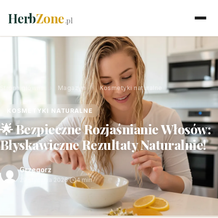
Herb
Zone
.pl
Strona główna
›
Magazyn
›
Kosmetyki naturalne
KOSMETYKI NATURALNE
🌟 Bezpieczne Rozjaśnianie Włosów:
Błyskawiczne Rezultaty Naturalnie!
Grzegorz
29 stycznia 2026
·
4 min