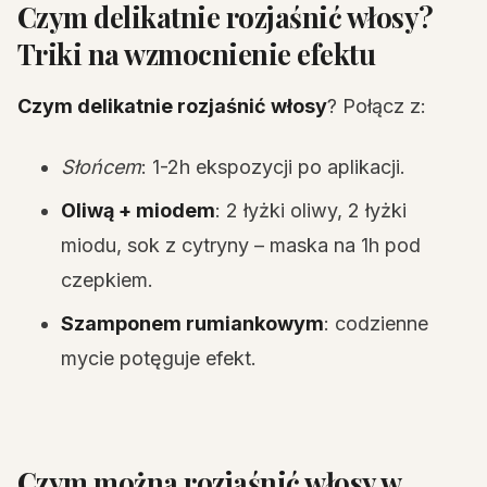
Czym delikatnie rozjaśnić włosy?
Triki na wzmocnienie efektu
Czym delikatnie rozjaśnić włosy
? Połącz z:
Słońcem
: 1-2h ekspozycji po aplikacji.
Oliwą + miodem
: 2 łyżki oliwy, 2 łyżki
miodu, sok z cytryny – maska na 1h pod
czepkiem.
Szamponem rumiankowym
: codzienne
mycie potęguje efekt.
Czym można rozjaśnić włosy w