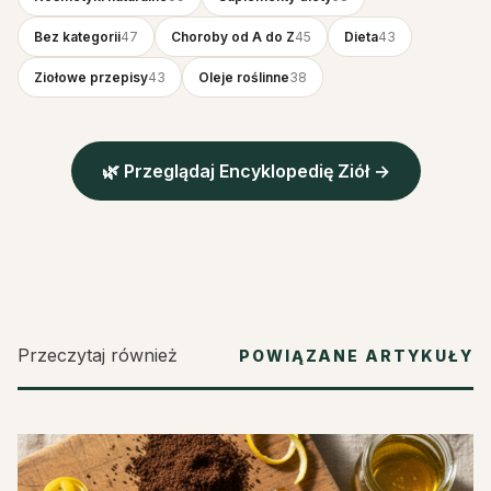
Bez kategorii
47
Choroby od A do Z
45
Dieta
43
Ziołowe przepisy
43
Oleje roślinne
38
🌿 Przeglądaj Encyklopedię Ziół →
Przeczytaj również
POWIĄZANE ARTYKUŁY