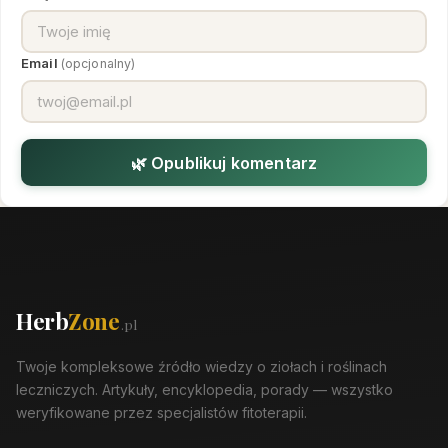
Email
(opcjonalny)
🌿 Opublikuj komentarz
Herb
Zone
.pl
Twoje kompleksowe źródło wiedzy o ziołach i roślinach
leczniczych. Artykuły, encyklopedia, porady — wszystko
weryfikowane przez specjalistów fitoterapii.