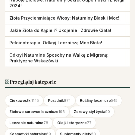
2024!
Zioła Przyciemniające Włosy: Naturalny Blask i Moc!
Jakie Zioła do Kąpieli? Ukojenie i Zdrowie Ciała!
Peloidoterapia: Odkryj Leczniczą Moc Błota!
Odkryj Naturalne Sposoby na Walkę z Migreną:
Praktyczne Wskazówki
Przeglądaj kategorie
Ciekawostki
1145
Poradnik
874
Rośliny lecznicze
545
Ziołowe surowce lecznicze
193
Zdrowy styl życia
90
Leczenie naturalne
78
Olejki eteryczne
77
Kosmetyki naturalne
69
Suplementy diety
58