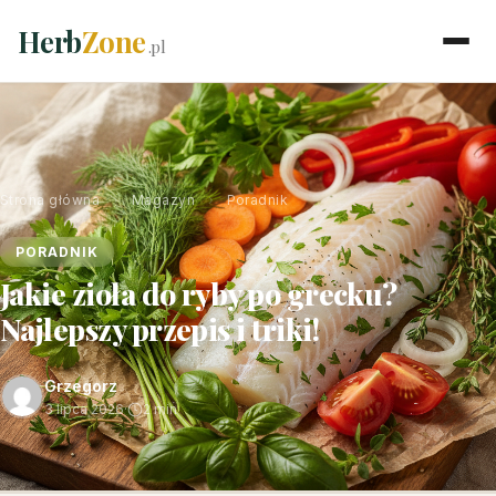
Herb
Zone
.pl
Strona główna
›
Magazyn
›
Poradnik
PORADNIK
Jakie zioła do ryby po grecku?
Najlepszy przepis i triki!
Grzegorz
3 lipca 2026
·
2 min