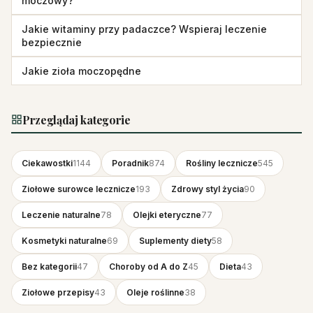
moczowy?
Jakie witaminy przy padaczce? Wspieraj leczenie
bezpiecznie
Jakie zioła moczopędne
Przeglądaj kategorie
Ciekawostki
1144
Poradnik
874
Rośliny lecznicze
545
Ziołowe surowce lecznicze
193
Zdrowy styl życia
90
Leczenie naturalne
78
Olejki eteryczne
77
Kosmetyki naturalne
69
Suplementy diety
58
Bez kategorii
47
Choroby od A do Z
45
Dieta
43
Ziołowe przepisy
43
Oleje roślinne
38