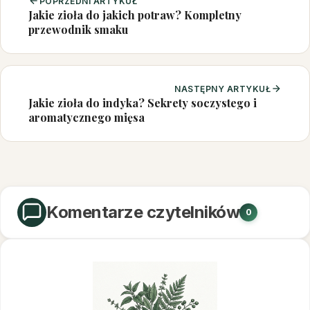
POPRZEDNI ARTYKUŁ
Jakie zioła do jakich potraw? Kompletny
przewodnik smaku
NASTĘPNY ARTYKUŁ
Jakie zioła do indyka? Sekrety soczystego i
aromatycznego mięsa
Komentarze czytelników
0