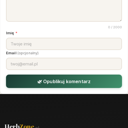
0
/ 2000
Imię
*
Email
(opcjonalny)
🌿 Opublikuj komentarz
Herb
Zone
.pl