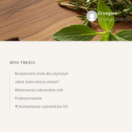
Grzegorz
23 lutego 2026
·
3
SPIS TREŚCI
Bezpieczne zioła dla szynszyli
Jakie zioła należy unikać?
Właściwości zdrowotne ziół
Podsumowanie
💬 Komentarze czytelników (0)