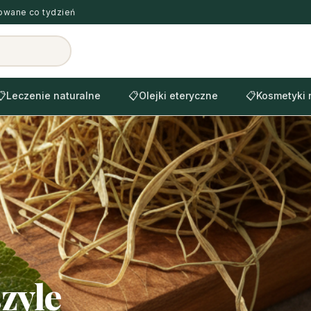
zowane co tydzień
📋
Leczenie naturalne
📋
Olejki eteryczne
📋
Kosmetyki 
zyle