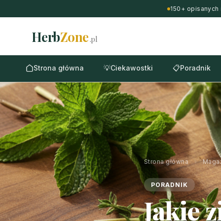
150+ opisanych 
Herb
Zone
.pl
Strona główna
💡
Ciekawostki
📋
Poradnik
Strona główna
›
Maga
PORADNIK
Jakie 