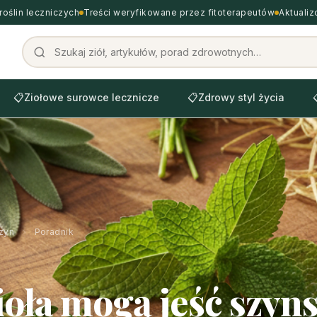
roślin leczniczych
Treści weryfikowane przez fitoterapeutów
Aktuali
📋
Ziołowe surowce lecznicze
📋
Zdrowy styl życia
zyn
›
Poradnik
zioła mogą jeść szyns