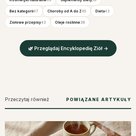
Bez kategorii
47
Choroby od A do Z
45
Dieta
43
Ziołowe przepisy
43
Oleje roślinne
38
🌿 Przeglądaj Encyklopedię Ziół →
Przeczytaj również
POWIĄZANE ARTYKUŁY