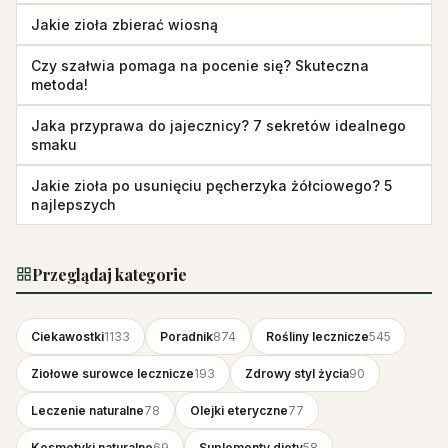
Jakie zioła zbierać wiosną
Czy szałwia pomaga na pocenie się? Skuteczna
metoda!
Jaka przyprawa do jajecznicy? 7 sekretów idealnego
smaku
Jakie zioła po usunięciu pęcherzyka żółciowego? 5
najlepszych
Przeglądaj kategorie
Ciekawostki
1133
Poradnik
874
Rośliny lecznicze
545
Ziołowe surowce lecznicze
193
Zdrowy styl życia
90
Leczenie naturalne
78
Olejki eteryczne
77
Kosmetyki naturalne
69
Suplementy diety
58