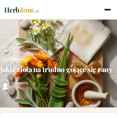
Herb
Zone
.pl
Strona główna
›
Magazyn
›
Poradnik
PORADNIK
Jakie zioła na trudno gojące się rany
Grzegorz
21 grudnia 2025
·
3 min