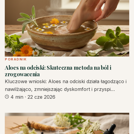
PORADNIK
Aloes na odciski: Skuteczna metoda na ból i
zrogowacenia
Kluczowe wnioski: Aloes na odciski działa łagodząco i
nawilżająco, zmniejszając dyskomfort i przyspi…
4 min
·
22 cze 2026