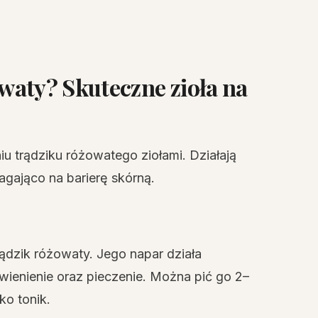
żowaty? Skuteczne zioła na
iu trądziku różowatego ziołami. Działają
gająco na barierę skórną.
rądzik różowaty. Jego napar działa
wienienie oraz pieczenie. Można pić go 2–
ko tonik.