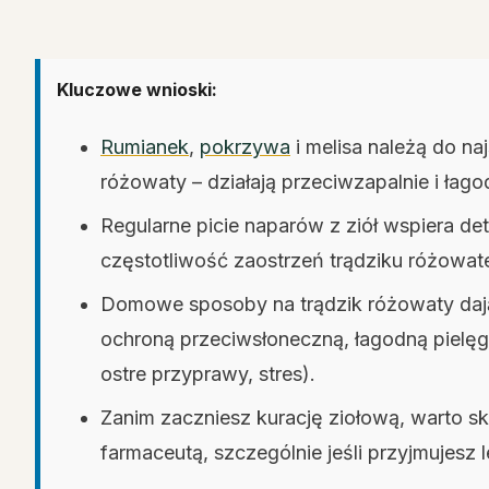
Kluczowe wnioski:
Rumianek
,
pokrzywa
i melisa należą do naj
różowaty – działają przeciwzapalnie i łago
Regularne picie naparów z ziół wspiera d
częstotliwość zaostrzeń trądziku różowat
Domowe sposoby na trądzik różowaty dają n
ochroną przeciwsłoneczną, łagodną pielęg
ostre przyprawy, stres).
Zanim zaczniesz kurację ziołową, warto s
farmaceutą, szczególnie jeśli przyjmujesz l