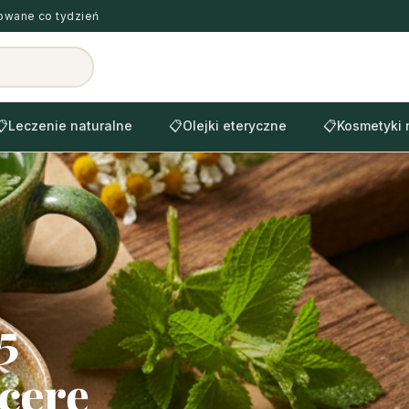
zowane co tydzień
📋
Leczenie naturalne
📋
Olejki eteryczne
📋
Kosmetyki 
5
cerę