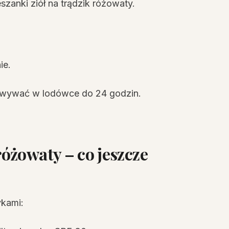
szanki ziół na trądzik różowaty.
ie.
owywać w lodówce do 24 godzin.
óżowaty – co jeszcze
ykami: