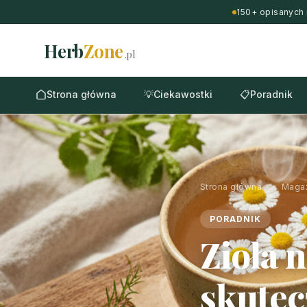
150+ opisanych 
Herb
Zone
.pl
Strona główna
💡
Ciekawostki
📋
Poradnik
Strona główna
›
Maga
PORADNIK
Zioła n
skutec