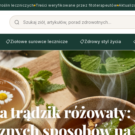
roślin leczniczych
Treści weryfikowane przez fitoterapeutów
Aktuali
📋
Ziołowe surowce lecznicze
📋
Zdrowy styl życia
zyn
›
Poradnik
a trądzik różowaty: 
znych sposobów na 