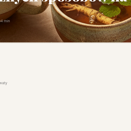
4 min
owaty